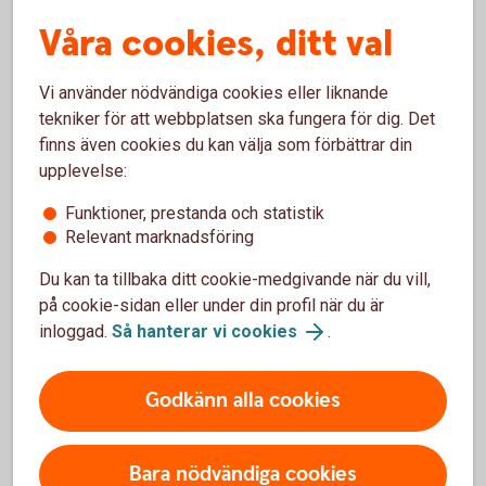
Du betalar ingen fondavgift.
2 procent av ditt sparande går till välgörande
Våra cookies, ditt val
ändamål.
Du väljer själv vilken organisation du vill stödja.
Vi använder nödvändiga cookies eller liknande
tekniker för att webbplatsen ska fungera för dig. Det
Swedbank Humanfond
finns även cookies du kan välja som förbättrar din
upplevelse:
Funktioner, prestanda och statistik
Relevant marknadsföring
Mer information
Du kan ta tillbaka ditt cookie-medgivande när du vill,
på cookie-sidan eller under din profil när du är
Fondtyper - lär dig mer om olika typer av fonder
inloggad.
Så hanterar vi cookies
.
Fonder - börja fondspara
Godkänn alla cookies
Bara nödvändiga cookies
Fondtyper