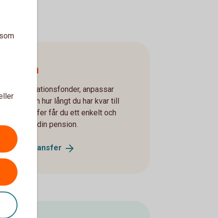
a som
nsionen
llade generationsfonder, anpassar
eller
släget och hur långt du har kvar till
bur Transfer får du ett enkelt och
andet till din pension.
k Robur
Transfer