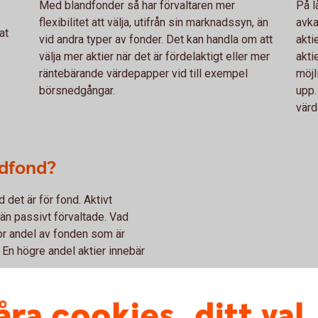
Med blandfonder så har förvaltaren mer
På l
flexibilitet att välja, utifrån sin marknadssyn, än
avka
at
vid andra typer av fonder. Det kan handla om att
akti
välja mer aktier när det är fördelaktigt eller mer
akti
räntebärande värdepapper vid till exempel
möjl
börsnedgångar.
upp.
värd
ndfond?
 det är för fond. Aktivt
 än passivt förvaltade. Vad
or andel av fonden som är
 En högre andel aktier innebär
åra cookies, ditt val