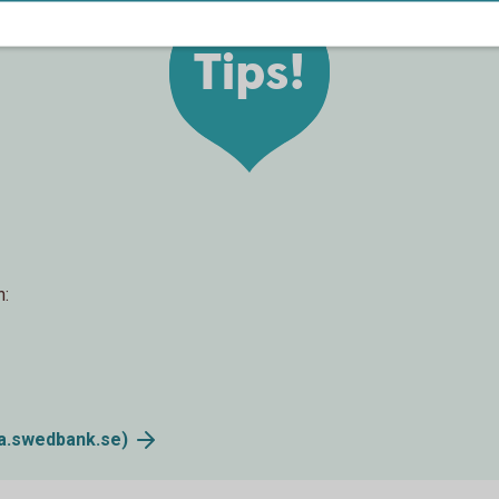
Tips!
n:
a.swedbank.se)