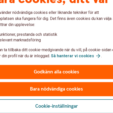
lection och Transfer
vänder nödvändiga cookies eller liknande tekniker för att
latsen ska fungera för dig. Det finns även cookies du kan välj
ttrar din upplevelse:
 bekvämt fondval
Transfer – för pe
unktioner, prestanda och statistik
elevant marknadsföring
lättare att välja fond- Det
Våra pensionsfonder, även ka
n ta tillbaka ditt cookie-medgivande när du vill, på cookie-sidan 
änge du ska spara och om du
innehållet både utifrån marknad
 din profil när du är inloggad.
Så hanterar vi
cookies
.
ter vi förvaltningen åt dig och
din pension. Med Swedbank Ro
er på marknaden.
bekvämt fondsparande för spar
Godkänn alla cookies
Selection
Pensionsfonder - Swedban
Bara nödvändiga cookies
Cookie-inställningar