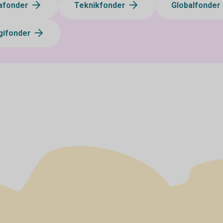
afonder
Teknikfonder
Globalfonder
gifonder