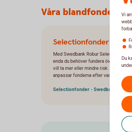
Våra blandfonder Se
Vi an
webbp
förbä
Selectionfonder – ett
F
R
Med Swedbank Robur Selection blir det 
Du ka
enda du behöver fundera över är hur l
under
vill ta mer eller mindre risk. Sedan skö
anpassar fonderna efter vad som händ
Selectionfonder - Swedbank Robur