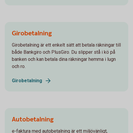
Girobetalning
Girobetalning är ett enkelt sätt att betala räkningar till
både Bankgiro och PlusGiro. Du slipper stå i kö på
banken och kan betala dina räkningar hemma i lugn
och ro.
Girobetalning
Autobetalning
e-faktura med autobetalning är ett miljövänligt,