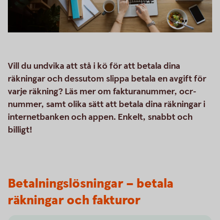
Vill du undvika att stå i kö för att betala dina
räkningar och dessutom slippa betala en avgift för
varje räkning? Läs mer om fakturanummer, ocr-
nummer, samt olika sätt att betala dina räkningar i
internetbanken och appen. Enkelt, snabbt och
billigt!
Betalningslösningar – betala
räkningar och fakturor