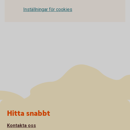
Inställningar för cookies
Sidfot
Hitta snabbt
Kontakta oss