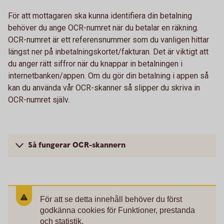
För att mottagaren ska kunna identifiera din betalning
behöver du ange OCR-numret när du betalar en räkning.
OCR-numret är ett referensnummer som du vanligen hittar
längst ner på inbetalningskortet/fakturan. Det är viktigt att
du anger rätt siffror när du knappar in betalningen i
internetbanken/appen. Om du gör din betalning i appen så
kan du använda vår OCR-skanner så slipper du skriva in
OCR-numret själv.
Så fungerar OCR-skannern
För att se detta innehåll behöver du först
godkänna cookies för Funktioner, prestanda
och statistik.