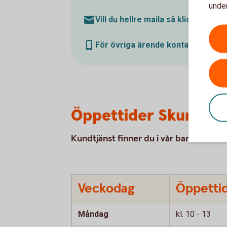
under
Vill du hellre maila så klicka här
För övriga ärende kontakta oss på
Öppettider Skurupsk
Kundtjänst finner du i vår banksal.
Veckodag
Öppetti
Måndag
kl. 10 - 13