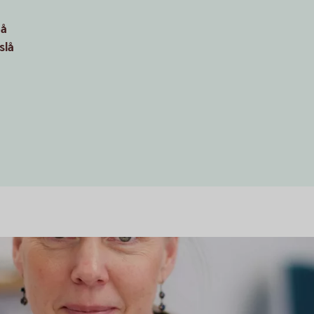
på
slå