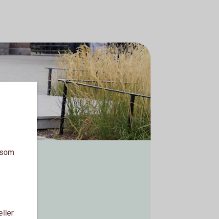
a som
eller