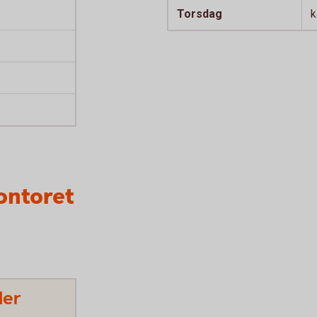
Torsdag
k
ontoret
der