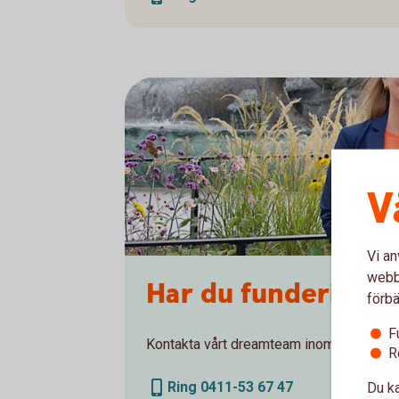
V
Vi an
webbp
Har du funderingar
förbä
F
Kontakta vårt dreamteam inom bolån!
R
Ring 0411-53 67 47
Du ka