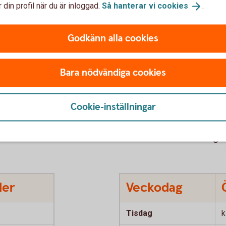
 din profil när du är inloggad.
Så hanterar vi
cookies
.
Godkänn alla cookies
 0411-53 67 00
Bara nödvändiga cookies
Cookie-inställningar
ontoret
Kontantkassa för vardags
der
Veckodag
Tisdag
k