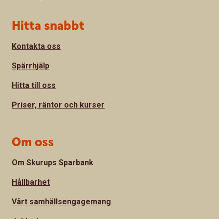
Sidfot
Hitta snabbt
Kontakta oss
Spärrhjälp
Hitta till oss
Priser, räntor och kurser
Om oss
Om Skurups Sparbank
Hållbarhet
Vårt samhällsengagemang