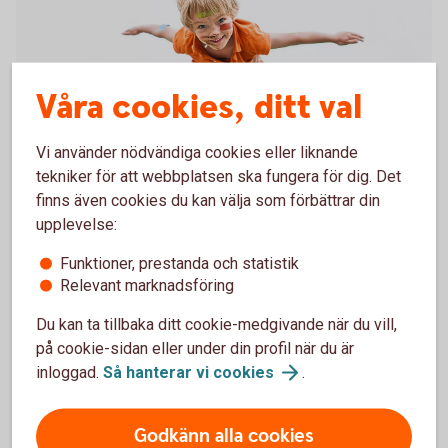
Våra cookies, ditt val
Vi använder nödvändiga cookies eller liknande
tekniker för att webbplatsen ska fungera för dig. Det
Upptäck det sköna med en
finns även cookies du kan välja som förbättrar din
bank som bryr sig
upplevelse:
Funktioner, prestanda och statistik
Tänk att det finns en riktig framtidsbank, som visar
Relevant marknadsföring
omtanke om både dig och samhället du bor
Du kan ta tillbaka ditt cookie-medgivande när du vill,
i. Win win!
på cookie-sidan eller under din profil när du är
inloggad.
Så hanterar vi
cookies
.
Varför ska jag bry
mig?
Godkänn alla cookies