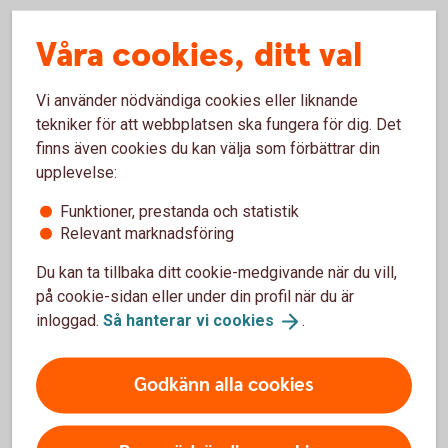
Våra cookies, ditt val
Vi använder nödvändiga cookies eller liknande
tekniker för att webbplatsen ska fungera för dig. Det
finns även cookies du kan välja som förbättrar din
upplevelse:
Funktioner, prestanda och statistik
Relevant marknadsföring
Du kan ta tillbaka ditt cookie-medgivande när du vill,
Ung-Driftig-Christina
Ung & Driftig
på cookie-sidan eller under din profil när du är
inloggad.
Så hanterar vi
cookies
.
Ett pris till de unga entreprenörer som visat
kreativitet & engagemang.
Godkänn alla cookies
Vi har instiftat vårt eget pris till Skurups kommuns
årliga näringslivsfest, Ung & Driftig. Priset syftar till
att främja och stödja unga företagare i ett tidigt