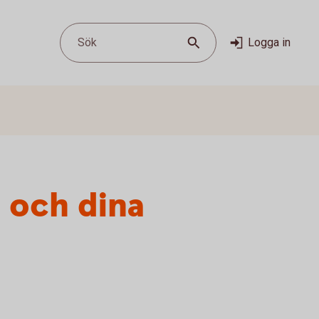
Sök
Logga in
 och dina