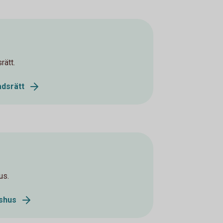
rätt.
dsrätt
us.
dshus