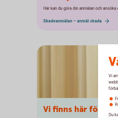
Här kan du göra din anmälan och ansöka 
Skadeanmälan – anmäl skada
V
Vi an
webbp
förbä
F
R
Vi finns här för dig
Du ka