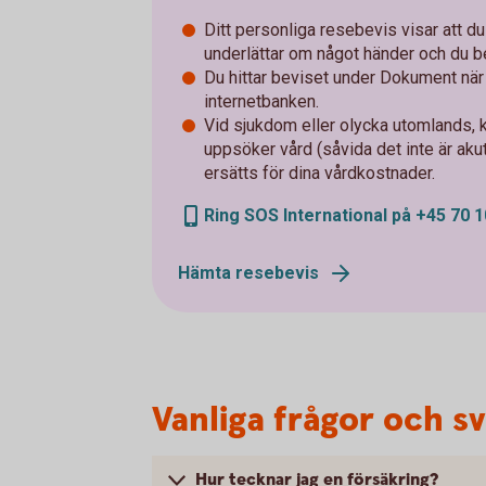
Ditt personliga resebevis visar att d
underlättar om något händer och du be
Du hittar beviset under Dokument när d
internetbanken.
Vid sjukdom eller olycka utomlands, k
uppsöker vård (såvida det inte är akut)
ersätts för dina vårdkostnader.
Ring SOS International på +45 70 1
Hämta resebevis
Vanliga frågor och s
Hur tecknar jag en försäkring?