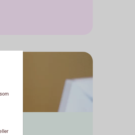
a som
eller