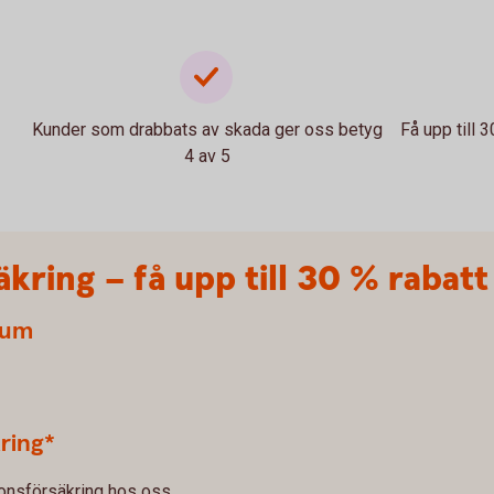
Kunder som drabbats av skada ger oss betyg
Få upp till 
4 av 5
ring – få upp till 30 % rabatt
ium
ring*
onsförsäkring hos oss.