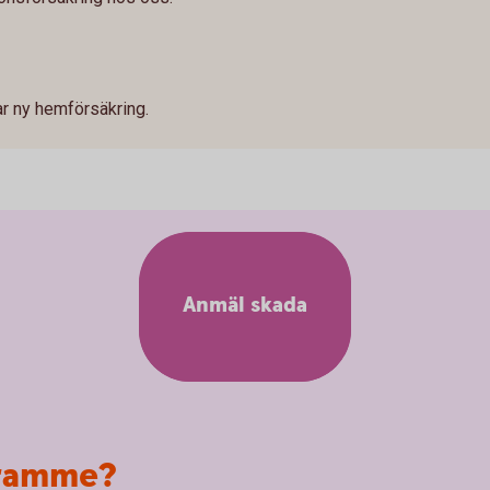
ar ny hemförsäkring.
Anmäl skada
framme?