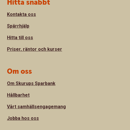
Sidfot
Hitta snabbt
Kontakta oss
Spärrhjälp
Hitta till oss
Priser, räntor och kurser
Om oss
Om Skurups Sparbank
Hållbarhet
Vårt samhällsengagemang
Jobba hos oss