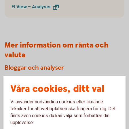
FI View –
Analyser
Mer information om ränta och
valuta
Bloggar och analyser
Följ våra bloggare inom
Swedbank
Våra cookies, ditt val
Prenumerera på våra analyser via
mejl
Vi använder nödvändiga cookies eller liknande
tekniker för att webbplatsen ska fungera för dig. Det
finns även cookies du kan välja som förbättrar din
upplevelse:
Kontakta oss