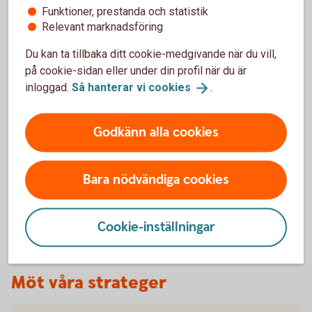
Funktioner, prestanda och statistik
Relevant marknadsföring
Privatkund
Du kan ta tillbaka ditt cookie-medgivande när du vill,
Ring 0771-22 11
22
på cookie-sidan eller under din profil när du är
inloggad.
Så hanterar vi
cookies
.
Företagskund
Godkänn alla cookies
Ring 0771-33 44
33
Besök oss
Bara nödvändiga cookies
Hitta ditt
bankkontor
Cookie-inställningar
Möt våra strateger