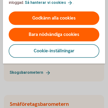
inloggad.
Så hanterar vi
cookies
.
Godkänn alla cookies
Skogsbarometern
Bara nödvändiga cookies
Skogsbarometern är en årlig undersökning som ges
ut av Swedbank, Sparbankernas Riksförbund och
Ludvig & Co. Undersökningen belyser de privata
Cookie-inställningar
skogsägarnas syn på marknaden samt deras
förväntningar på konjunkturen.
Skogsbarometern
Småföretags­barometern