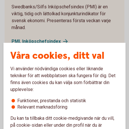
Swedbanks/Silfs Inköpschefsindex (PMI) är en
viktig, tidig och lättolkad konjunkturindikator för
svensk ekonomi. Presenteras första veckan varje
månad.
PMI,
Inköpschefsindex
Våra cookies, ditt val
Vi använder nödvändiga cookies eller liknande
tekniker för att webbplatsen ska fungera för dig. Det
Lantbruks­barometern­
finns även cookies du kan välja som förbättrar din
upplevelse:
Två gånger per år, på våren och på hösten, frågar vi
svenska lantbrukare om deras syn på lönsamhet,
Funktioner, prestanda och statistik
investeringsvilja och framtidstro. Allt samlas i
Relevant marknadsföring
Lantbruksbarometern som har utkommit sedan 1987.
Du kan ta tillbaka ditt cookie-medgivande när du vill,
Lantbruksbarometern
på cookie-sidan eller under din profil när du är