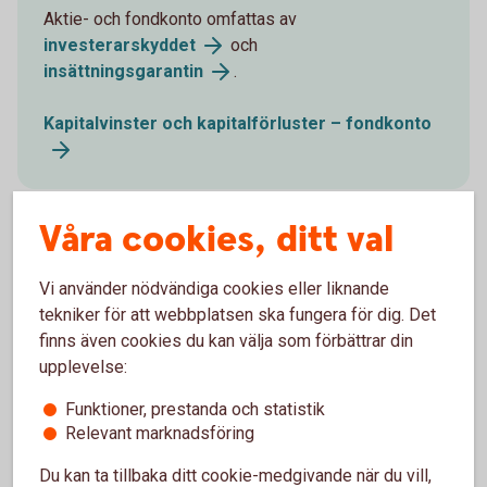
Aktie- och fondkonto omfattas av
investerarskyddet
och
insättningsgarantin
.
Kapitalvinster och kapitalförluster – fondkonto
Våra cookies, ditt val
Vad gäller för deklarationen?
Vi använder nödvändiga cookies eller liknande
tekniker för att webbplatsen ska fungera för dig. Det
finns även cookies du kan välja som förbättrar din
Fonder på ISK
upplevelse:
Du behöver inte deklarera de vinster eller förluster du
Funktioner, prestanda och statistik
gör på ditt investeringssparkonto. Schablonintäkten
Relevant marknadsföring
som ligger till grund för hur mycket skatt du ska
betala, är förifylld i din deklaration.
Du kan ta tillbaka ditt cookie-medgivande när du vill,