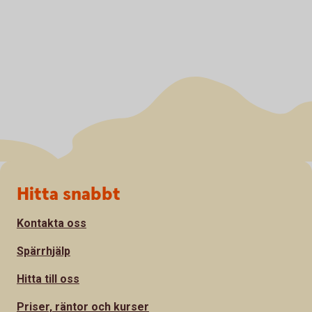
Sidfot
Hitta snabbt
Kontakta oss
Spärrhjälp
Hitta till oss
Priser, räntor och kurser