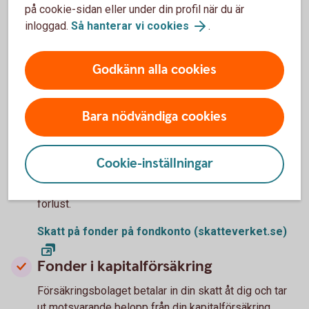
på cookie-sidan eller under din profil när du är
Skatt på ISK (skatteverket.se)
inloggad.
Så hanterar vi cookies
.
Fonder på fondkonto
Banken eller fondbolaget lämnar kontrolluppgifter om
Godkänn alla cookies
utdelning, schablonintäkt och vinst eller förlust vid
försäljning. Uppgifterna är förifyllda i din
inkomstdeklaration.
Bara nödvändiga cookies
Du kan göra en egen beräkning av vinst eller förlust
om du endast har fått uppgift om försäljningssumman
Cookie-inställningar
vid försäljning av fondandelar. Eller inte godtar
bankens eller fondbolagets uträkning av vinst eller
förlust.
Skatt på fonder på fondkonto (skatteverket.se)
Fonder i kapitalförsäkring
Försäkringsbolaget betalar in din skatt åt dig och tar
ut motsvarande belopp från din kapitalförsäkring.