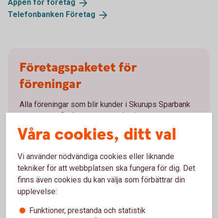
Appen för
företag
Telefonbanken
Företag
Företagspaketet för
föreningar
Alla föreningar som blir kunder i Skurups Sparbank
ansluts till vårt företagspaket för föreningar. Där har
vi samlat det ni behöver för att enkelt kunna sköta
Våra cookies, ditt val
föreningens bankärenden.
Vi använder nödvändiga cookies eller liknande
Pris:
Avgift 700 kronor dras årsvis i januari. Ordinarie
tekniker för att webbplatsen ska fungera för dig. Det
pris för de tjänster som ingår är totalt 2 040 kr per
finns även cookies du kan välja som förbättrar din
år.
upplevelse:
Rabatterad tilläggstjänst
Funktioner, prestanda och statistik