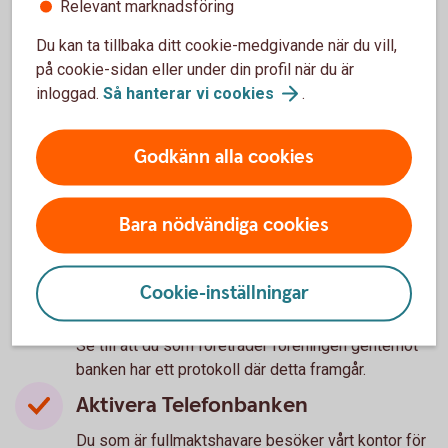
Relevant marknadsföring
Swish företag: 10 000 st fria Swish/år, därefter
rabatterat pris 1,50 kr/mottagen betalning.
Du kan ta tillbaka ditt cookie-medgivande när du vill,
på cookie-sidan eller under din profil när du är
Företagspaket för föreningar - det här
ingår
inloggad.
Så hanterar vi
cookies
.
Godkänn alla cookies
Ring oss - Så gör du för att få
Bara nödvändiga cookies
personlig service
Cookie-inställningar
Ha ett uppdaterat protokoll
Se till att du som företräder föreningen gentemot
banken har ett protokoll där detta framgår.
Aktivera Telefonbanken
Du som är fullmaktshavare besöker vårt kontor för