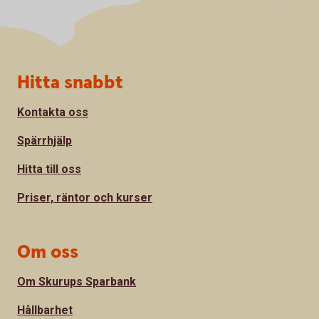
Sidfot
Hitta snabbt
Kontakta oss
Spärrhjälp
Hitta till oss
Priser, räntor och kurser
Om oss
Om Skurups Sparbank
Hållbarhet