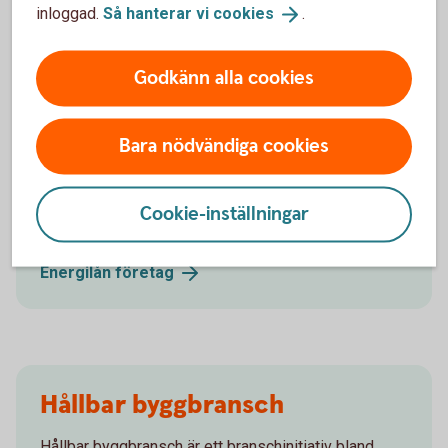
inloggad.
Så hanterar vi
cookies
.
Energilån till företag och BRF
Godkänn alla cookies
Behöver företaget eller bostadsrättsföreningen hjälp
Bara nödvändiga cookies
med finansiering för energiinvesteringar? Då kan
Energilån företag vara rätt lösning. Vårt energilån kan
användas både till material- och arbetskostnad för
Cookie-inställningar
utvalda åtgärder.
Energilån
företag
Hållbar byggbransch
Hållbar byggbransch är ett branschinitiativ bland