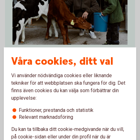
Father and son feeding the calves
Låna till skog- och lantbruksfastighet
Våra cookies, ditt val
Ska ni köpa en skogs- eller lantbruksfastighet?
Vi använder nödvändiga cookies eller liknande
Bygga ny eller göra en om- eller tillbyggnad på din
tekniker för att webbplatsen ska fungera för dig. Det
gård? Hos oss kan du låna upp till 75 % av värdet på
finns även cookies du kan välja som förbättrar din
fastigheter, mark och byggnader.
upplevelse:
Skog- och
lantbrukslån
Funktioner, prestanda och statistik
Låna till jordbruksfastighet och
Relevant marknadsföring
skogsfastighet
Du kan ta tillbaka ditt cookie-medgivande när du vill,
på cookie-sidan eller under din profil när du är