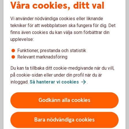
Våra cookies, ditt val
Vi använder nödvändiga cookies eller liknande
tekniker för att webbplatsen ska fungera för dig. Det
finns även cookies du kan välja som förbättrar din
Ansök
upplevelse:
online
Funktioner, prestanda och statistik
Relevant marknadsföring
Du kan ta tillbaka ditt cookie-medgivande när du vill,
på cookie-sidan eller under din profil när du är
inloggad.
Så hanterar vi
cookies
.
Skaffa fastighetslån i
Swedbank Hypotek
Godkänn alla cookies
Ansök om fastighetslån i
Swedbank
Hypotek
Bara nödvändiga cookies