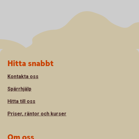
Sidfot
Hitta snabbt
Kontakta oss
Spärrhjälp
Hitta till oss
Priser, räntor och kurser
Om oss