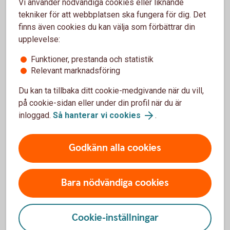
Vi använder nödvändiga cookies eller liknande
tekniker för att webbplatsen ska fungera för dig. Det
finns även cookies du kan välja som förbättrar din
upplevelse:
Tips och inspiration
Funktioner, prestanda och statistik
Relevant marknadsföring
Nyckeltal för bostadsrättsföreningar
Du kan ta tillbaka ditt cookie-medgivande när du vill,
Den 1 januari 2023 trädde nya lagar i kraft som påverkar
på cookie-sidan eller under din profil när du är
bostadsrättsföreningars årsredovisning. Målet är att göra
inloggad.
Så hanterar vi cookies
.
det enklare att få en överblick över föreningens ekonomi
och att underlätta jämförelser mellan olika föreningars
Godkänn alla cookies
ekonomiska situation.
Nyckeltal för bostadsrättsförening (pdf)
Bara nödvändiga cookies
Omvärld och räntor
Cookie-inställningar