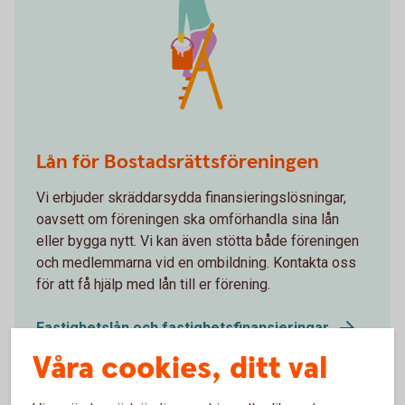
Renovating
Lån för Bostadsrättsföreningen
Vi erbjuder skräddarsydda finansieringslösningar,
oavsett om föreningen ska omförhandla sina lån
eller bygga nytt. Vi kan även stötta både föreningen
och medlemmarna vid en ombildning. Kontakta oss
för att få hjälp med lån till er förening.
Fastighetslån och fastighetsfinansieringar
Kontakta oss om du är intresserad av lån för
Våra cookies, ditt val
bostadsrättsföreningen