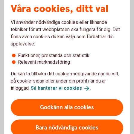
Våra cookies, ditt val
Vi använder nödvändiga cookies eller liknande
Vanliga frågor och svar om
tekniker för att webbplatsen ska fungera för dig. Det
Ränteterminer
finns även cookies du kan välja som förbättrar din
upplevelse:
Vem kan handla ränteterminer?
Funktioner, prestanda och statistik
Relevant marknadsföring
Vilken är lägsta handelsvolymen?
Du kan ta tillbaka ditt cookie-medgivande när du vill,
på cookie-sidan eller under din profil när du är
Vilka aktörer handlar terminer?
inloggad.
Så hanterar vi
cookies
.
Godkänn alla cookies
Ränteplaceringar
Bara nödvändiga cookies