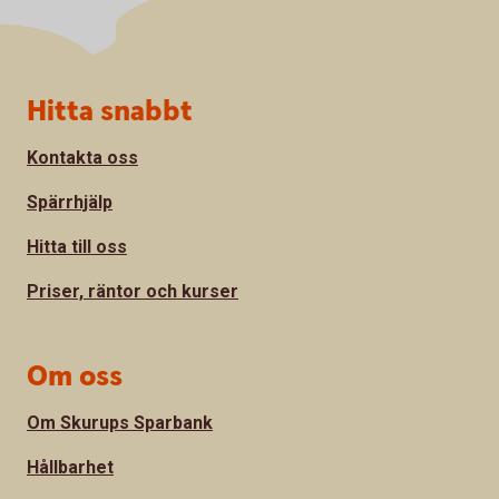
Sidfot
Hitta snabbt
Kontakta oss
Spärrhjälp
Hitta till oss
Priser, räntor och kurser
Om oss
Om Skurups Sparbank
Hållbarhet