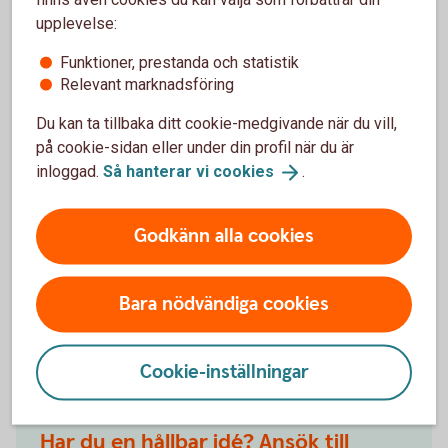
en stark tro på sin idé har han byggt upp verksamheten från
upplevelse:
grunden till ett företag som omsätter flera miljoner. Genom
Funktioner, prestanda och statistik
att gå sin egen väg, ta ansvar och ständigt hitta lösningar
Relevant marknadsföring
har han skapat en växande verksamhet och visat vad verklig
entreprenörsanda innebär."
Du kan ta tillbaka ditt cookie-medgivande när du vill,
på cookie-sidan eller under din profil när du är
inloggad.
Så hanterar vi
cookies
.
Godkänn alla cookies
Bara nödvändiga cookies
Cookie-inställningar
Pojke bär på mjukissvamp
Har du en hållbar idé? Ansök till