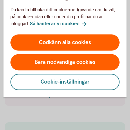
LEI – Legal Entity Identifier
Du kan ta tillbaka ditt cookie-medgivande när du vill,
på cookie-sidan eller under din profil när du är
Handlar ert företag med värdepapper eller andra
inloggad.
Så hanterar vi
cookies
.
finansiella instrument?
Registrera
LEI
Godkänn alla cookies
Bara nödvändiga cookies
Warrantskola
Här får du både grundläggande och mer fördjupad
Cookie-inställningar
information om warranter.
Warrantskolan