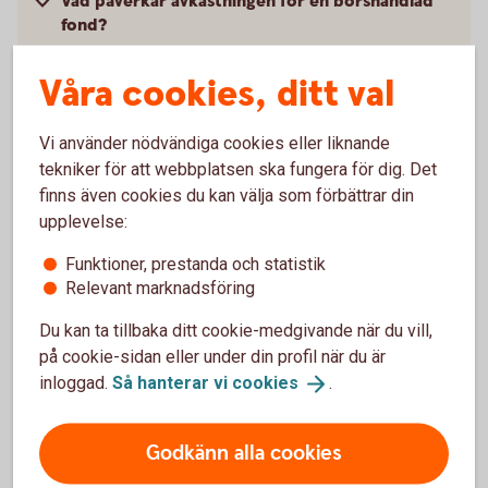
Vad påverkar avkastningen för en börshandlad
fond?
Våra cookies, ditt val
Hur handlar jag med placeringar som inte finns i
bankens erbjudande?
Vi använder nödvändiga cookies eller liknande
Går det att sälja om jag har placeringar från
tekniker för att webbplatsen ska fungera för dig. Det
andra leverantörer som inte finns med i bankens
finns även cookies du kan välja som förbättrar din
erbjudande?
upplevelse:
Funktioner, prestanda och statistik
Relevant marknadsföring
Du kan ta tillbaka ditt cookie-medgivande när du vill,
Kurser och
på cookie-sidan eller under din profil när du är
marknadsinformation
inloggad.
Så hanterar vi
cookies
.
Den svenska marknaden.
Godkänn alla cookies
Logga in för att se
börskurser