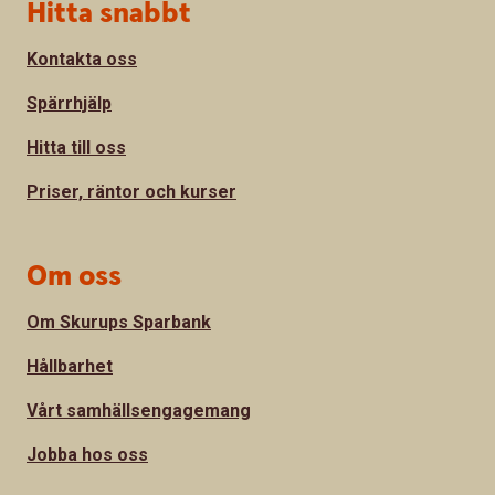
Sidfot
Hitta snabbt
Kontakta oss
Spärrhjälp
Hitta till oss
Priser, räntor och kurser
Om oss
Om Skurups Sparbank
Hållbarhet
Vårt samhällsengagemang
Jobba hos oss