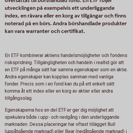
översättas till börshandlad fond. En ETF följer
utvecklingen på exempelvis ett underliggande
index, en råvara eller en korg av tillgångar och finns
noterad på en börs. Andra börshandlade produkter
kan vara warranter och certifikat.
En ETF kombinerar aktiens handelsmöjligheter och fondens
riskspridning. Tillgängligheten och handeln i realtid gör att
en ETF på många sätt har samma egenskaper som en aktie.
Andra egenskaper kan kopplas samman med vanliga
fonder. Precis som i en fond kan du på ett enkelt sätt
komma åt ett index eller en korg av aktier eller andra
tillgångsslag.
Egenskaperna hos en del ETF:er ger dig möjlighet att
spekulera både i upp- och nedgång i den underliggande
marknaden. Dessa placeringar har oftast tillägget Bull
(uppåtgående marknad) eller Bear (nedåtgående marknad) i