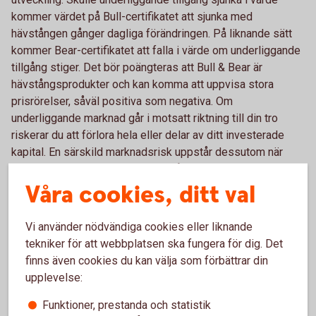
kommer värdet på Bull-certifikatet att sjunka med
hävstången gånger dagliga förändringen. På liknande sätt
kommer Bear-certifikatet att falla i värde om underliggande
tillgång stiger. Det bör poängteras att Bull & Bear är
hävstångsprodukter och kan komma att uppvisa stora
prisrörelser, såväl positiva som negativa. Om
underliggande marknad går i motsatt riktning till din tro
riskerar du att förlora hela eller delar av ditt investerade
kapital. En särskild marknadsrisk uppstår dessutom när
marknaden för underliggande tillgång är öppen för handel
Våra cookies, ditt val
men marknadsplatsen för Bull & Bear är stängd, läs mer
under Likviditetsrisk nedan.
Vi använder nödvändiga cookies eller liknande
Kreditrisk
tekniker för att webbplatsen ska fungera för dig. Det
finns även cookies du kan välja som förbättrar din
Swedbanks Bull & Bear är finansiella instru­ment emitterade
upplevelse:
av Swedbank. Det betyder att du som innehavare av Bull &
Funktioner, prestanda och statistik
Bears har en kreditrisk på Swedbank. Med kreditrisk menas