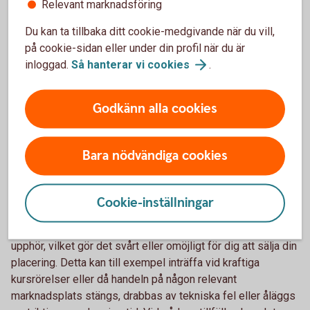
Relevant marknadsföring
risken att om banken går i konkurs och inte kan fullfölja sina
betal­ningsåtaganden gentemot fordringshavare, skulle du
Du kan ta tillbaka ditt cookie-medgivande när du vill,
som placerare riskera att förlora delar av eller hela ditt
på cookie-sidan eller under din profil när du är
placerade belopp. Detta oavsett hur den underlig­gande
inloggad.
Så hanterar vi
cookies
.
marknaden utvecklats under löptiden. Ett sätt att bedöma
kreditrisken på Swedbank är att titta på bankens
Godkänn alla cookies
kreditbetyg som redovisas på www.swed­
bank.com/investor-relations/debt-investor/rating. En
investering i en Bull & Bear omfattas inte av den statliga
Bara nödvändiga cookies
insättningsgarantin.
Likviditetsrisk
Cookie-inställningar
Är att risken av handeln på marknaden minskar kraftigt eller
upphör, vilket gör det svårt eller omöjligt för dig att sälja din
placering. Detta kan till exempel inträffa vid kraftiga
kursrörelser eller då handeln på någon relevant
marknadsplats stängs, drabbas av tekniska fel eller åläggs