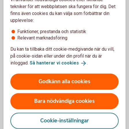
möjligt, normalt under påföljande handelsdag.
tekniker för att webbplatsen ska fungera för dig. Det
finns även cookies du kan välja som förbättrar din
upplevelse:
För- och nackdelar med Bull &
Funktioner, prestanda och statistik
Bear
Relevant marknadsföring
Du kan ta tillbaka ditt cookie-medgivande när du vill,
på cookie-sidan eller under din profil när du är
Fördelar
inloggad.
Så hanterar vi
cookies
.
Möjlighet till högre avkastning än underliggande
tillgångs uppgång i och med en hävstång.
Godkänn alla cookies
Handlas direkt på börsen med köp- och säljkurser i
realtid.
God flexibilitet med olika hävstång, välj den som passar
Bara nödvändiga cookies
dig bäst.
Cookie-inställningar
Nackdelar