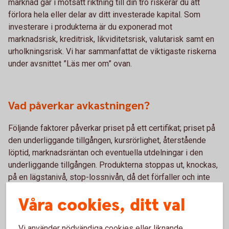
marknad går i motsatt riktning till din tro riskerar du att
förlora hela eller delar av ditt investerade kapital. Som
investerare i produkterna är du exponerad mot
marknadsrisk, kreditrisk, likviditetsrisk, valutarisk samt en
urholkningsrisk. Vi har sammanfattat de viktigaste riskerna
under avsnittet ”Läs mer om” ovan.
Vad påverkar avkastningen?
Följande faktorer påverkar priset på ett certifikat; priset på
den underliggande tillgången, kursrörlighet, återstående
löptid, marknadsräntan och eventuella utdelningar i den
underliggande tillgången. Produkterna stoppas ut, knockas,
på en lägstanivå, stop-lossnivån, då det förfaller och inte
längre går att handla. Om underliggande marknad går i
Våra cookies, ditt val
motsatt riktning till din tro riskerar du att förlora hela eller
delar av ditt investerade kapital. Efter att produkten
stoppas noterar Swedbank ett nytt certifikat så snart som
Vi använder nödvändiga cookies eller liknande