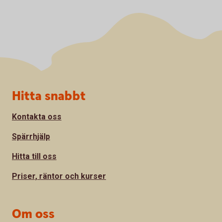
Sidfot
Hitta snabbt
Kontakta oss
Spärrhjälp
Hitta till oss
Priser, räntor och kurser
Om oss