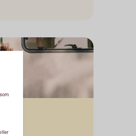
a som
eller