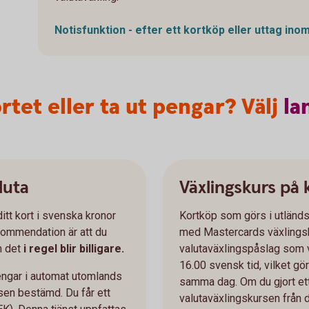
Notisfunktion - efter ett kortköp eller uttag ino
rtet eller ta ut pengar? Välj
la
luta
Växlingskurs på
ditt kort i svenska kronor
Kortköp som görs i utländs
ekommendation är att du
med Mastercards växlingsk
om det
i regel blir billigare.
valutaväxlingspåslag som v
16.00 svensk tid, vilket gör
 pengar i automat utomlands
samma dag. Om du gjort et
rsen bestämd. Du får ett
valutaväxlingskursen från 