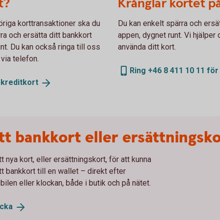
t?
Krånglar kortet p
öriga korttransaktioner ska du
Du kan enkelt spärra och ersätt
ra och ersätta ditt bankkort
appen, dygnet runt. Vi hjälper
nt. Du kan också ringa till oss
använda ditt kort.
 via telefon.
Ring +46 8 411 10 11 för
h
kreditkort
tt bankkort eller ersättningsk
t nya kort, eller ersättningskort, för att kunna
 bankkort till en wallet – direkt efter
len eller klockan, både i butik och på nätet.
ocka