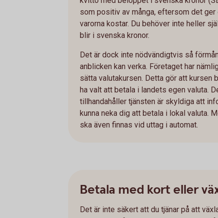
kvitto med beloppet i svenska kronor (SE
som positiv av många, eftersom det ger 
varorna kostar. Du behöver inte heller sj
blir i svenska kronor.
Det är dock inte nödvändigtvis så förmån
anblicken kan verka. Företaget har nämlig
sätta valutakursen. Detta gör att kursen 
ha valt att betala i landets egen valuta. 
tillhandahåller tjänsten är skyldiga att i
kunna neka dig att betala i lokal valuta. M
ska även finnas vid uttag i automat.
Betala med kort eller vä
Det är inte säkert att du tjänar på att väx