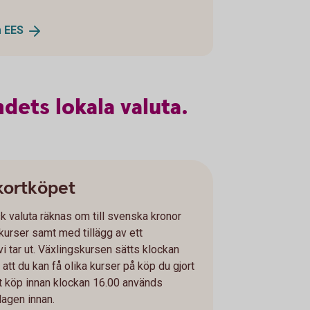
m
EES
ndets
lokala
valuta.
 kortköpet
k valuta räknas om till svenska kronor
urser samt med tillägg av ett
i tar ut. Växlingskursen sätts klockan
 att du kan få olika kurser på köp du gjort
t köp innan klockan 16.00 används
dagen innan.