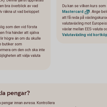
K). Denna tjänst uppfattas
en bra överblick av vad
Du kan se vilken kurs som
älv räkna ut vad beloppet
Mastercard
. Ange be
att få reda på växlingskurs
valutaväxling mot Europeis
lig som den vid första
växlar mellan EES-valuta o
en fria händer att själva
Valutaväxling vid kortkö
blir högre än om du skulle
De butiker som
nformera om den och ska inte
öjligheten att välja valuta
xla pengar?
la pengar innan avresa. Kontrollera