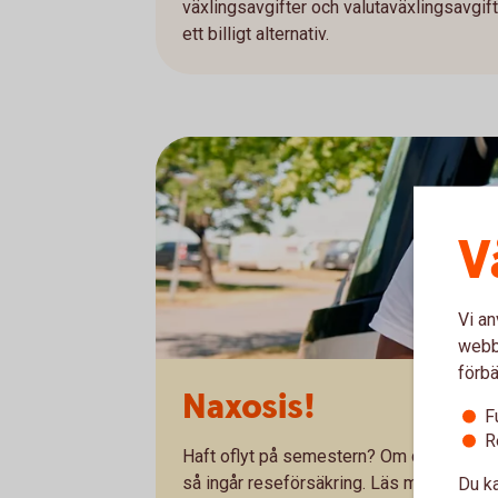
växlingsavgifter och valutaväxlingsavgift
ett billigt alternativ.
V
Vi an
webbp
förbä
Naxosis!
F
R
Haft oflyt på semestern? Om du betalat r
så ingår reseförsäkring. Läs mer om vad 
Du ka