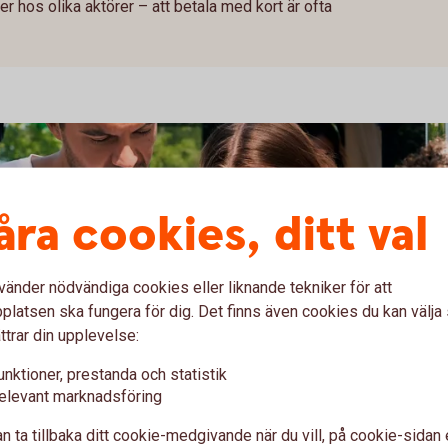
er hos olika aktörer – att betala med kort är ofta
åra cookies, ditt val
vänder nödvändiga cookies eller liknande tekniker för att
latsen ska fungera för dig. Det finns även cookies du kan välj
ttrar din upplevelse:
unktioner, prestanda och statistik
elevant marknadsföring
esan med något av våra bankkort eller kreditkort
som ingår och vilken hjälp du kan få.
n ta tillbaka ditt cookie-medgivande när du vill, på cookie-sidan 