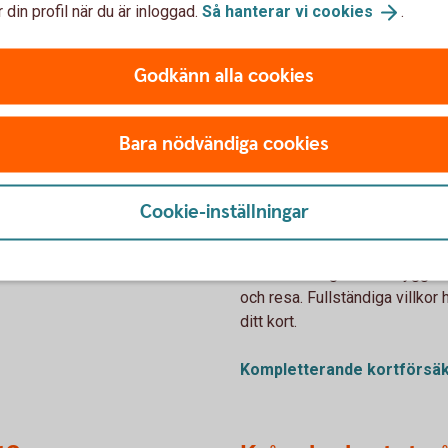
 din profil när du är inloggad.
Så hanterar vi
cookies
.
Godkänn alla cookies
ch under din resa
Bara nödvändiga cookies
Extra trygghet me
Cookie-inställningar
ka överallt och när som helst.
När du betalar resan med kort
 ett kort när du ska ut och
kortförsäkringen från Trygg 
och resa. Fullständiga villkor h
ditt kort.
Kompletterande
kortförsä