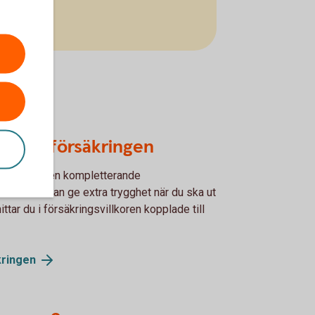
d kortförsäkringen
et får du den kompletterande
Hansa
. Den kan ge extra trygghet när du ska ut
ittar du i försäkringsvillkoren kopplade till
kringen