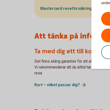
under
Mastercard
reseförsäkring
Att tänka på inför o
Ta med dig ett till kort
Det finns aldrig garantier för att allt ska fun
Vi rekommenderar att du alltid tar med fler än
resa.
Kort – vilket passar
dig?