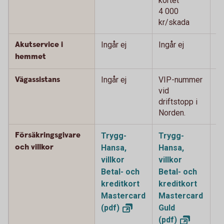
kortet
ko
4 000
4
kr/skada
k
Akutservice i
Ingår ej
Ingår ej
2
0
hemmet
Vägassistans
Ingår ej
VIP-nummer
V
vid
vi
driftstopp i
i 
Norden.
Försäkringsgivare
Trygg-
Trygg-
T
och villkor
Hansa,
Hansa,
H
villkor
villkor
vi
Betal- och
Betal- och
o
kreditkort
kreditkort
k
Mastercard
Mastercard
M
(pdf)
Guld
P
(pdf)
(p