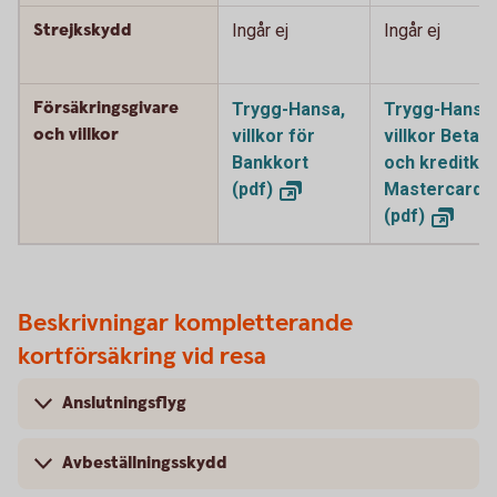
Strejkskydd
Ingår ej
Ingår ej
Försäkringsgivare
Trygg-Hansa,
Trygg-Hansa,
och villkor
villkor för
villkor Betal-
Bankkort
och kreditkor
(pdf)
Mastercard
(pdf)
Beskrivningar kompletterande
kortförsäkring vid resa
Anslutningsflyg
Avbeställningsskydd