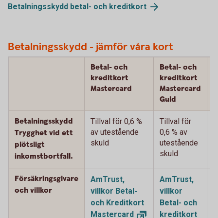
Betalningsskydd betal- och
kreditkort
Betalningsskydd - jämför våra kort
Betal- och
Betal- och
B
kreditkort
kreditkort
k
Mastercard
Mastercard
M
Guld
P
Betalningsskydd
Tillval för 0,6 %
Tillval för
T
av utestående
0,6 % av
%
Trygghet vid ett
skuld
utestående
u
plötsligt
skuld
s
inkomstbortfall.
Försäkringsgivare
AmTrust,
AmTrust,
A
och villkor
villkor Betal-
villkor
v
och Kreditkort
Betal- och
B
Mastercard
kreditkort
k