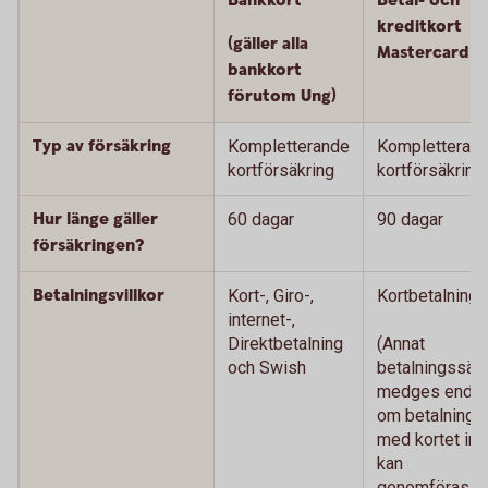
Bankkort
Betal- och
kreditkort
(gäller alla
Mastercard
bankkort
förutom Ung)
Typ av försäkring
Kompletterande
Kompletteran
kortförsäkring
kortförsäkring
Hur länge gäller
60 dagar
90 dagar
försäkringen?
Betalningsvillkor
Kort-, Giro-,
Kortbetalning
internet-,
Direktbetalning
(Annat
och Swish
betalningssätt
medges endas
om betalning
med kortet int
kan
genomföras.