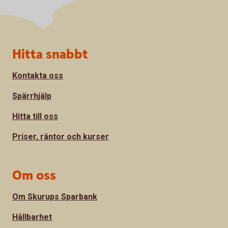
Sidfot
Hitta snabbt
Kontakta oss
Spärrhjälp
Hitta till oss
Priser, räntor och kurser
Om oss
Om Skurups Sparbank
Hållbarhet