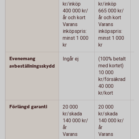
kr/inköp
kr/inköp
kr
400 000 kr/
665 000 kr/
66
år och kort
år och kort
oc
Varans
Varans
V
inköpspris:
inköpspris:
in
minst 1 000
minst 1 000
m
kr
kr
kr
Evenemang
Ingår ej
(100% betalt
(1
med kortet)
me
avbeställningsskydd
10 000
1
kr/försäkrad
kr
40 000
4
kr/kort
kr
Förlängd garanti
20 000
20 000
2
kr/skada
kr/skada
k
140 000 kr/
140 000 kr/
14
år
år
V
Varans
Varans
in