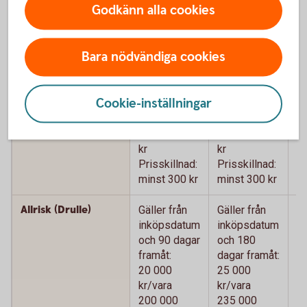
Godkänn alla cookies
Köpförsäkring - jämför våra kort
Bara nödvändiga cookies
Betal- och
Betal- och
B
kreditkort
kreditkort
k
Mastercard
Mastercard
M
Cookie-inställningar
Guld
P
Prisskydd
Max 15 000
Max 15 000
M
kr
kr
kr
Prisskillnad:
Prisskillnad:
Pr
minst 300 kr
minst 300 kr
mi
Allrisk (Drulle)
Gäller från
Gäller från
Gä
inköpsdatum
inköpsdatum
i
och 90 dagar
och 180
o
framåt:
dagar framåt:
da
20 000
25 000
2
kr/vara
kr/vara
kr
200 000
235 000
2