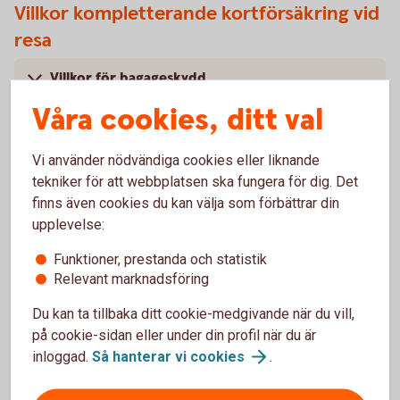
Villkor kompletterande kortförsäkring vid
resa
Villkor för bagageskydd
Våra cookies, ditt val
Villkor för akut sjukdom och olycksfall
Vi använder nödvändiga cookies eller liknande
tekniker för att webbplatsen ska fungera för dig. Det
finns även cookies du kan välja som förbättrar din
upplevelse:
Köpförsäkring
Funktioner, prestanda och statistik
Gäller endast betal- och kreditkort.
Relevant marknadsföring
Under tabellen hittar du förtydligande beskrivningar till de
Du kan ta tillbaka ditt cookie-medgivande när du vill,
olika radrubrikerna.
på cookie-sidan eller under din profil när du är
inloggad.
Så hanterar vi
cookies
.
Köpförsäkring – när du
shoppar