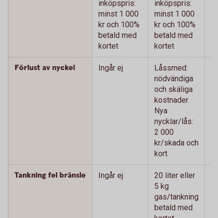
inköpspris:
inköpspris:
m
minst 1 000
minst 1 000
k
kr och 100%
kr och 100%
b
betald med
betald med
ko
kortet
kortet
Förlust av nyckel
Ingår ej
Låssmed:
L
nödvändiga
n
och skäliga
oc
kostnader
k
Nya
N
nycklar/lås:
ny
2 000
0
kr/skada och
oc
kort
Tankning fel bränsle
Ingår ej
20 liter eller
20
5 kg
k
gas/tankning
g
betald med
b