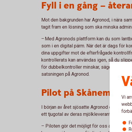
Fyll i en gång – åte
Mot den bakgrunden har Agronod, i nära sama
tagit fram en lösning som ska minska adminis
– Med Agronods plattform kan du som lantbru
som i en digital pärm. När det är dags för k
dina uppgifter mot de efterfrågade kontrollf
kontrollerats kan användas igen, så du slip
för dubbelkontroller minskar, säger Lisa B
satsningen på Agronod.
V
Pilot på Skånemejer
Vi an
webbp
I början av året sjösatte Agronod en pilot, 
förbä
ett tjugotal av deras mjölkleverantörer.
F
– Piloten gör det möjligt för oss att testa, a
R