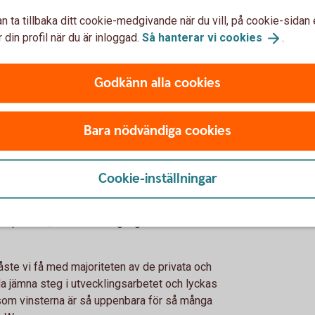
orm som kan användas på bred front, säger
n ta tillbaka ditt cookie-medgivande när du vill, på cookie-sidan 
 din profil när du är inloggad.
Så hanterar vi
cookies
.
de aktörer som utför kontroller av
mejerier, slakterier, länsstyrelser och
Godkänn alla cookies
rbetet med att få med oss myndigheterna på
 redan visat intresse och vi jobbar nu med
Bara nödvändiga cookies
ill plattformen ska se ut, säger hon.
Cookie-inställningar
et
plexitet, dels att framgångarna förutsätter
åste vi få med majoriteten av de privata och
lla jämna steg i utvecklingsarbetet och lyckas
som vinsterna är så uppenbara för så många