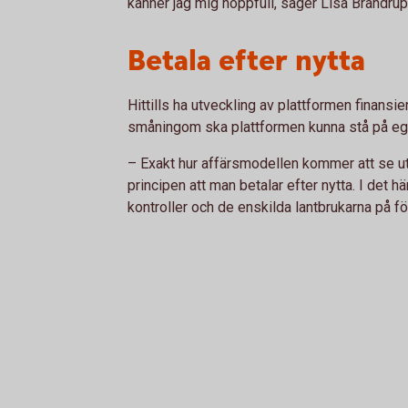
känner jag mig hoppfull, säger Lisa Brandr
Betala efter nytta
Hittills ha utveckling av plattformen finans
småningom ska plattformen kunna stå på e
– Exakt hur affärsmodellen kommer att se ut
principen att man betalar efter nytta. I det h
kontroller och de enskilda lantbrukarna på 