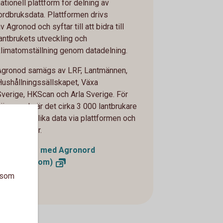
ationell plattform för delning av
jordbruksdata. Plattformen drivs
v Agronod och syftar till att bidra till
lantbrukets utveckling och
klimatomställning genom datadelning.
Agronod samägs av LRF, Lantmännen,
Hushållningssällskapet, Växa
Sverige, HKScan och Arla Sverige. För
närvarande är det cirka 3 000 lantbrukare
som delar olika data via plattformen och
antalet växer.
Kom i gång med Agronord
(agronod.com)
a som