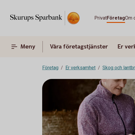
Privat
Företag
Om 
Meny
Våra företagstjänster
Er ve
Företag
Er verksamhet
Skog och lantb