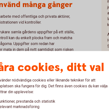
n
ranvänd många gånger
a
rbete med offentliga och privata aktörer,
trationen vid kontroller.
kare samla gårdens uppgifter på ett ställe,
ontroll kan du enkelt plocka fram och matcha
rågorna. Uppgifter som redan har
per mata in dem på nytt samtidigt som risken
randrup-Wognsen som är ansvarig för
åra cookies, ditt val
ierna
vänder nödvändiga cookies eller liknande tekniker för att
latsen ska fungera för dig. Det finns även cookies du kan välj
där lösningen testas av Skånemejerierna och
ttrar din upplevelse:
unktioner, prestanda och statistik
npassa och lära oss. Innan året är slut
elevant marknadsföring