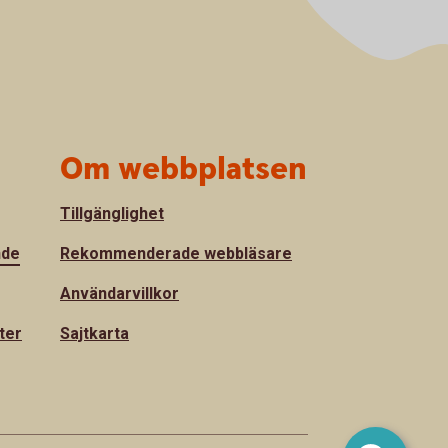
Om webbplatsen
Tillgänglighet
nde
Rekommenderade webbläsare
Användarvillkor
ter
Sajtkarta