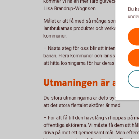
kommer vi ha en mer färdigutvecklad plattf
Lisa Brandrup-Wognsen.
Du ka
under
Målet är att få med så många som möjligt av 
lantbrukarnas produkter och verksamhet, som 
kommuner.
– Nästa steg för oss blir att intensifiera a
banan. Flera kommuner och länsstyrelser har
att hitta lösningarna för hur deras koppling t
Utmaningen är antal
De stora utmaningarna är dels systemens kom
att det stora flertalet aktörer är med.
– För att få till den hävstång vi hoppas på m
offentliga aktörerna. Vi måste få dem att hå
driva på mot ett gemensamt mål. Men efter