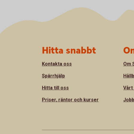
Sidfot
Hitta snabbt
Om
Kontakta oss
Om S
Spärrhjälp
Håll
Hitta till oss
Vårt
Priser, räntor och kurser
Jobb