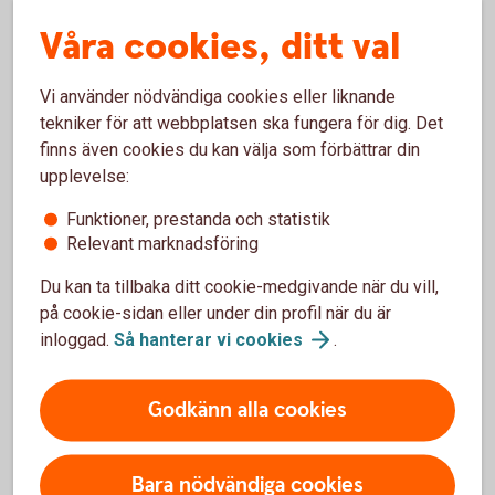
Planera för tiden efter köpet
Våra cookies, ditt val
Affären är inte klar bara för att avtalet är påskrivet. Hur du
tar hand om företaget efter köpet kan vara minst lika viktigt.
Vi använder nödvändiga cookies eller liknande
tekniker för att webbplatsen ska fungera för dig. Det
Fundera tidigt på hur verksamheterna ska fungera
finns även cookies du kan välja som förbättrar din
tillsammans. Vad ska förändras och vad ska fortsätta som
upplevelse:
tidigare? Hur påverkas medarbetare, kunder och
leverantörer?
Funktioner, prestanda och statistik
Relevant marknadsföring
En tydlig plan för den första tiden efter köpet kan göra det
enklare att prioritera och skapa trygghet i förändringen.
Du kan ta tillbaka ditt cookie-medgivande när du vill,
på cookie-sidan eller under din profil när du är
inloggad.
Så hanterar vi
cookies
.
Ta hjälp inför företagsköpet
Godkänn alla cookies
Ett företagsköp kan väcka frågor om allt från
finansiering till skatt och juridik. Därför kan det vara
Bara nödvändiga cookies