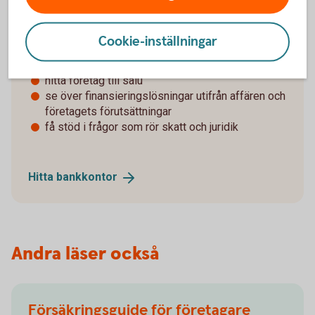
bra att ta hjälp av rådgivare och andra specialister
tidigt i processen.
Cookie-inställningar
Vi kan hjälpa dig att:
hitta företag till salu
se över finansieringslösningar utifrån affären och
företagets förutsättningar
få stöd i frågor som rör skatt och juridik
Hitta
bankkontor
Andra läser också
Försäkringsguide för företagare