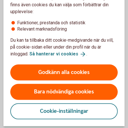
tillbaka till arbetet.
finns även cookies du kan välja som förbättrar din
upplevelse:
Omfattas du och dina medarbetare av vår
sjukförsäkring ingår ett rehabiliteringsstöd i
Funktioner, prestanda och statistik
samarbete med Feelgood.
Relevant marknadsföring
Feelgood gör då en kartläggning av den sjukskrivnas
Du kan ta tillbaka ditt cookie-medgivande när du vill,
situation och en plan för rehabiliteringen. Den kan till
på cookie-sidan eller under din profil när du är
exempel innehålla besök hos sjukgymnast och hjälp
inloggad.
Så hanterar vi
cookies
.
att samordna insatserna från arbetsgivaren,
sjukvården och Försäkringskassan.
Godkänn alla cookies
Samtalsstöd och
rehabiliteringsstödet
Bara nödvändiga cookies
Cookie-inställningar