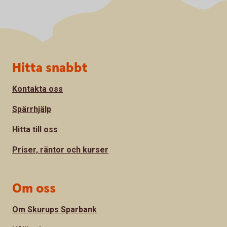
Sidfot
Hitta snabbt
Kontakta oss
Spärrhjälp
Hitta till oss
Priser, räntor och kurser
Om oss
Om Skurups Sparbank