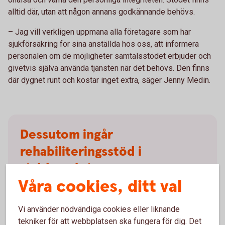
alltid där, utan att någon annans godkännande behövs.
– Jag vill verkligen uppmana alla företagare som har
sjukförsäkring för sina anställda hos oss, att informera
personalen om de möjligheter samtalsstödet erbjuder och
givetvis själva använda tjänsten när det behövs. Den finns
där dygnet runt och kostar inget extra, säger Jenny Medin.
Dessutom ingår
rehabiliteringsstöd i
sjukförsäkringen
Våra cookies, ditt val
Om någon medarbetare blir långvarigt sjukskriven är
företaget skyldigt enligt lag att ta fram en
Vi använder nödvändiga cookies eller liknande
rehabiliteringsplan för hur medarbetaren ska komma
tekniker för att webbplatsen ska fungera för dig. Det