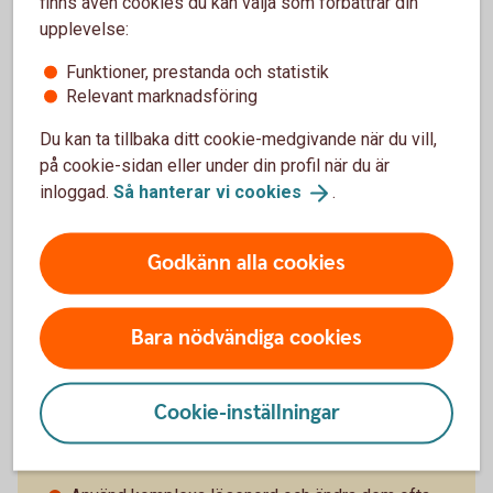
finns även cookies du kan välja som förbättrar din
upplevelse:
Funktioner, prestanda och statistik
Relevant marknadsföring
Du kan ta tillbaka ditt cookie-medgivande när du vill,
på cookie-sidan eller under din profil när du är
Bedrägerier mot företagare
inloggad.
Så hanterar vi
cookies
.
Läs mer om olika typer av bedrägerier riktade mot
dig som företagare
Godkänn alla cookies
Bedrägerier mot
företagare
Bara nödvändiga cookies
Cookie-inställningar
Så stärker du IT-säkerheten