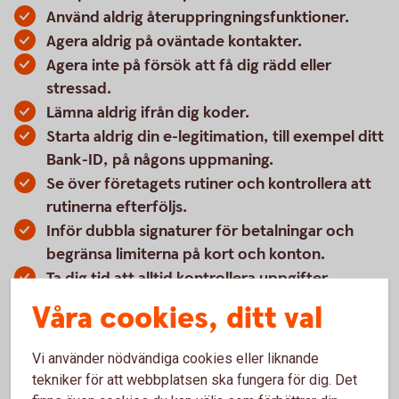
Använd aldrig återuppringningsfunktioner.
Agera aldrig på oväntade kontakter.
Agera inte på försök att få dig rädd eller
stressad.
Lämna aldrig ifrån dig koder.
Starta aldrig din e-legitimation, till exempel ditt
Bank-ID, på någons uppmaning.
Se över företagets rutiner och kontrollera att
rutinerna efterföljs.
Inför dubbla signaturer för betalningar och
begränsa limiterna på kort och konton.
Ta dig tid att alltid kontrollera uppgifter.
Låt inte sökmotorerna ge dig svar eftersom de
Våra cookies, ditt val
kan innehålla felaktiga, manipulerade
uppgifter. Sök direkt på företagens hemsidor
Vi använder nödvändiga cookies eller liknande
eller ring.
tekniker för att webbplatsen ska fungera för dig. Det