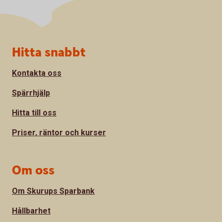
Sidfot
Hitta snabbt
Kontakta oss
Spärrhjälp
Hitta till oss
Priser, räntor och kurser
Om oss
Om Skurups Sparbank
Hållbarhet