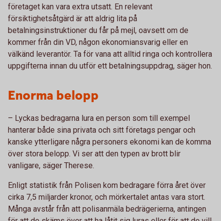
företaget kan vara extra utsatt. En relevant
försiktighetsåtgärd är att aldrig lita på
betalningsinstruktioner du får på mejl, oavsett om de
kommer från din VD, någon ekonomiansvarig eller en
välkänd leverantör. Ta för vana att alltid ringa och kontrollera
uppgifterna innan du utför ett betalningsuppdrag, säger hon.
Enorma belopp
– Lyckas bedragarna lura en person som till exempel
hanterar både sina privata och sitt företags pengar och
kanske ytterligare några personers ekonomi kan de komma
över stora belopp. Vi ser att den typen av brott blir
vanligare, säger Therese.
Enligt statistik från Polisen kom bedragare förra året över
cirka 7,5 miljarder kronor, och mörkertalet antas vara stort.
Många avstår från att polisanmäla bedrägerierna, antingen
för att de skäms över att ha låtit sig luras eller för att de vill