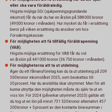
eller ska vara föräldraledig.
Högsta möjliga SGI (sjukpenningsgrundande
inkomst) får du när du har en årslön på 588 000 kronor
(49 000 kronor i månaden). Hur mycket du får i ersättning
beror på vilken ersättning du ansöker om hos
Försäkringskassan.
För möjligheten att få tillfällig föräldrapenning
(VAB).
Högsta möjliga ersättning för VAB får du vid
en årslön på 441 000 kronor (36 750 kronor i månaden).
För möjligheterna att ta ut utdelning.
Äger du ett fåmansföretag kan du ta ut utdelning på 209
550 kronor inkomståret 2025, som beskattas till
20 procent. Har du anställda ökar utrymmet. Men för att
kunna utnyttja den möjligheten måste du själv ta ut en
viss lön. För 2024 (påverkar utrymmet 2025) gällde att
du tog ut en lön på minst 731 520 kronor alternativt 457
200 kronor + 5 procent av den kontanta lönesumman i