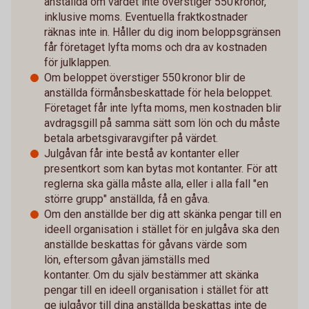
anställda om värdet inte överstiger 550 kronor,
inklusive moms. Eventuella fraktkostnader
räknas inte in. Håller du dig inom beloppsgränsen
får företaget lyfta moms och dra av kostnaden
för julklappen.
Om beloppet överstiger 550 kronor blir de
anställda förmånsbeskattade för hela beloppet.
Företaget får inte lyfta moms, men kostnaden blir
avdragsgill på samma sätt som lön och du måste
betala arbetsgivaravgifter på värdet.
Julgåvan får inte bestå av kontanter eller
presentkort som kan bytas mot kontanter. För att
reglerna ska gälla måste alla, eller i alla fall "en
större grupp" anställda, få en gåva.
Om den anställde ber dig att skänka pengar till en
ideell organisation i stället för en julgåva ska den
anställde beskattas för gåvans värde som
lön, eftersom gåvan jämställs med
kontanter. Om du själv bestämmer att skänka
pengar till en ideell organisation i stället för att
ge julgåvor till dina anställda beskattas inte de