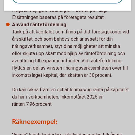
Få möjlighet till tillfällig föräldrapenning (VAB).
Högsta möjliga ersättning är 1 250 kr per dag.
Ersättningen baseras på företagets resultat.
Använd räntefördelning.
Tänk på att kapitalet som finns på ditt företagskonto vid
årsskiftet, och som behövs och är avsett för din
näringsverksamhet, styr dina möjligheter att minska
eller skjuta upp skatt med hjälp av räntefördelning och
avsättning till expansionsfonder. Vid räntefördelning
flyttas en del av vinsten i näringsverksamheten över till
inkomstslaget kapital, där skatten är 30 procent.
Du kan räkna fram en schablonmässig ränta på kapitalet
du har i verksamheten. Inkomståret 2025 är
räntan 7,96 procent.
Räkneexempel:
"Annas" kapitalunderlag - skillnaden mellan tillgångar