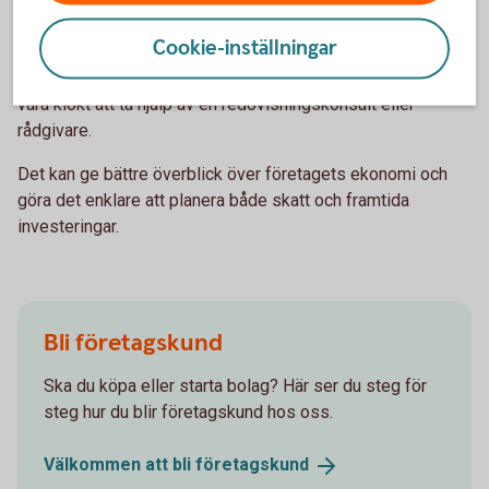
Ta hjälp om du är osäker
Cookie-inställningar
Skattereglerna för enskild firma innehåller flera möjligheter,
men också många detaljer. Om du känner dig osäker kan det
vara klokt att ta hjälp av en redovisningskonsult eller
rådgivare.
Det kan ge bättre överblick över företagets ekonomi och
göra det enklare att planera både skatt och framtida
investeringar.
Bli företagskund
Ska du köpa eller starta bolag? Här ser du steg för
steg hur du blir företagskund hos oss.
Välkommen att bli
företagskund