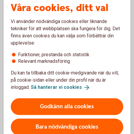
Våra cookies, ditt val
över företagsformen?
Vi använder nödvändiga cookies eller liknande
Skattereglerna i en enskild firma fungerar bra för många
tekniker för att webbplatsen ska fungera för dig. Det
mindre företag. Men när verksamheten växer kan det ibland
finns även cookies du kan välja som förbättrar din
vara aktuellt att se över om en annan företagsform passar
upplevelse:
bättre.
Funktioner, prestanda och statistik
Exempel på situationer där företagare ofta börjar fundera på
Relevant marknadsföring
aktiebolag är när:
Du kan ta tillbaka ditt cookie-medgivande när du vill,
vinsterna blir större och mer stabila
på cookie-sidan eller under din profil när du är
verksamheten innebär större ekonomiska risker
inloggad.
Så hanterar vi
cookies
.
du vill ta in delägare
Att regelbundet se över företagets struktur kan göra det
Godkänn alla cookies
lättare att anpassa ekonomin efter hur verksamheten
utvecklas.
Bara nödvändiga cookies