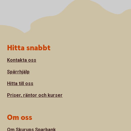
Sidfot
Hitta snabbt
Kontakta oss
Spärrhjälp
Hitta till oss
Priser, räntor och kurser
Om oss
Om Skurups Sparbank