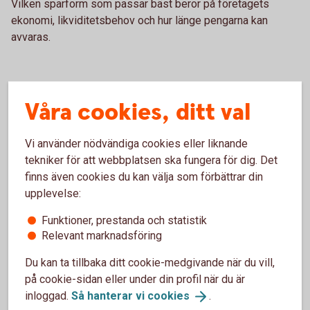
Vilken sparform som passar bäst beror på företagets
ekonomi, likviditetsbehov och hur länge pengarna kan
avvaras.
Historisk avkastning är ingen garanti för framtida
Våra cookies, ditt val
avkastning. Investeringar i finansiella instrument innebär
en risk och du kan förlora hela eller delar av ditt
investerade kapital. Faktablad och informationsbroschyr
Vi använder nödvändiga cookies eller liknande
för fonder finns i
Fondlistan
.
tekniker för att webbplatsen ska fungera för dig. Det
finns även cookies du kan välja som förbättrar din
upplevelse:
Funktioner, prestanda och statistik
Sparkonton för företag
Relevant marknadsföring
Du kan ta tillbaka ditt cookie-medgivande när du vill,
På ett sparkonto kan företagets pengar växa tryggt.
på cookie-sidan eller under din profil när du är
Vilket konto som passar bäst beror på placeringens
inloggad.
Så hanterar vi
cookies
.
storlek och hur länge pengarna kan avvaras.