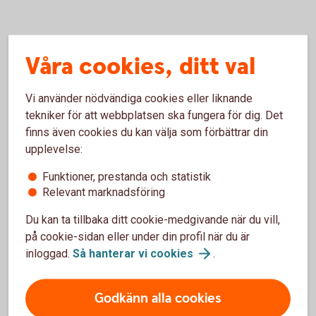
Våra cookies, ditt val
Vi använder nödvändiga cookies eller liknande
tekniker för att webbplatsen ska fungera för dig. Det
finns även cookies du kan välja som förbättrar din
upplevelse:
Funktioner, prestanda och statistik
Ung och driftig 2026
Relevant marknadsföring
Priset Ung & Driftig gick till Berlins
Du kan ta tillbaka ditt cookie-medgivande när du vill,
Rörservice
på cookie-sidan eller under din profil när du är
inloggad.
Så hanterar vi
cookies
.
Priset Ung & Driftig gick i år till Ludvig Berlin på Berlins
Rörservice med motiveringen:
Godkänn alla cookies
"Årets vinnare visar en imponerande företagsresa präglad