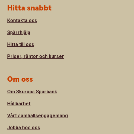
Sidfot
Hitta snabbt
Kontakta oss
Spärrhjälp
Hitta till oss
Priser, räntor och kurser
Om oss
Om Skurups Sparbank
Hållbarhet
Vårt samhällsengagemang
Jobba hos oss