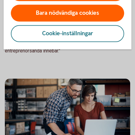
av mod, driv och uthållighet. Mitt i lågkonjunktur och
pandemi valde han, som småbarnsförälder, att säga upp sig
Bara nödvändiga cookies
och starta eget VVS‑företag. Med hårt arbete, disciplin och
en stark tro på sin idé har han byggt upp verksamheten från
grunden till ett företag som omsätter flera miljoner. Genom
Cookie-inställningar
att gå sin egen väg, ta ansvar och ständigt hitta lösningar
har han skapat en växande verksamhet och visat vad verklig
entreprenörsanda innebär."