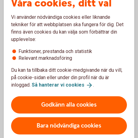
Våra cookies, ditt val
AB
Vi använder nödvändiga cookies eller liknande
Folksam Ömsesidig Sakförsäkring AB
tekniker för att webbplatsen ska fungera för dig. Det
106 60 Stockholm
finns även cookies du kan välja som förbättrar din
upplevelse:
Funktioner, prestanda och statistik
Försäkringar där Folksam ömsesidig
Relevant marknadsföring
sakförsäkring är försäkringsgivare
Du kan ta tillbaka ditt cookie-medgivande när du vill,
på cookie-sidan eller under din profil när du är
inloggad.
Så hanterar vi
cookies
.
För att se detta innehåll behöver du först
Godkänn alla cookies
godkänna cookies för Funktioner, prestanda
och statistik.
Inställningar för cookies
Bara nödvändiga cookies