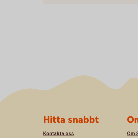
Sidfot
Hitta snabbt
Om
Kontakta oss
Om S