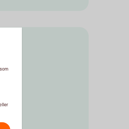
a som
eller