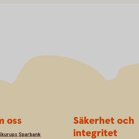
 oss
Säkerhet och
integritet
kurups Sparbank