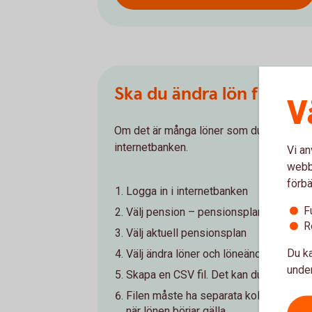
Ska du ändra lön för må
V
Om det är många löner som du ska ändra g
internetbanken.
Vi an
webbp
förbä
Logga in i internetbanken
F
Välj pension – pensionsplan
R
Välj aktuell pensionsplan
Du ka
Välj ändra löner och löneändring via fil
under
Skapa en CSV fil. Det kan du göra genom
Filen måste ha separata kolumner och 
när lönen börjar gälla.