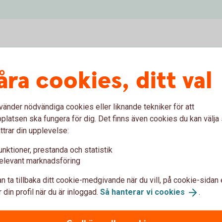
nga?
åra cookies, ditt val
ör du det enklast med filinläsning i
vänder nödvändiga cookies eller liknande tekniker för att
latsen ska fungera för dig. Det finns även cookies du kan välj
ttrar din upplevelse:
unktioner, prestanda och statistik
elevant marknadsföring
n ta tillbaka ditt cookie-medgivande när du vill, på cookie-sidan 
 din profil när du är inloggad.
Så hanterar vi
cookies
.
 att konvertera en Excel fil till CSV.
rubriker för: personnummer, ny årslön och datum