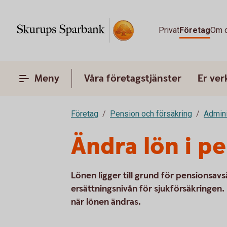
Privat
Företag
Om 
Meny
Våra företagstjänster
Er ve
Företag
Pension och försäkring
Admini
Ändra lön i p
Lönen ligger till grund för pensionsav
ersättningsnivån för sjukförsäkringen.
när lönen ändras.