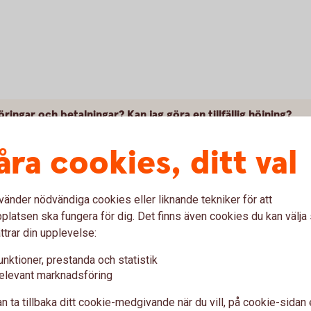
ingar och betalningar? Kan jag göra en tillfällig höjning?
åra cookies, ditt val
rföringar?
alning på nytt?
vänder nödvändiga cookies eller liknande tekniker för att
latsen ska fungera för dig. Det finns även cookies du kan välj
lningen kvar under Framtida betalningar/överföringar när pe
ttrar din upplevelse:
unktioner, prestanda och statistik
elevant marknadsföring
ina mottagare?
n ta tillbaka ditt cookie-medgivande när du vill, på cookie-sidan 