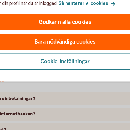
 din profil när du är inloggad.
Så hanterar vi
cookies
.
ad är IBAN och BIC?
Godkänn alla cookies
 utlandet innehålla?
Bara nödvändiga cookies
?
Cookie-inställningar
ar
iroinbetalningar?
 internetbanken?
rot?