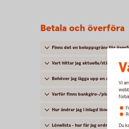
Betala och överföra
Finns det en beloppsgräns för överför
V
Vart hittar jag aktuella/stående öve
Behöver jag lägga upp en avvisad bet
Vi an
webbp
Varför finns bankgiro-/plusgirobeta
förbä
F
Hur ändrar jag i inlagd lönelista?
R
Lönelista - hur får jag ordning på m
Du ka