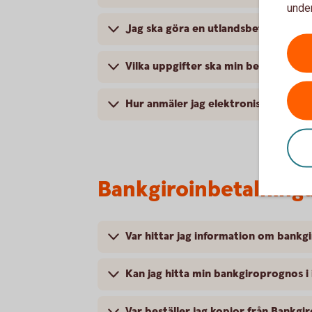
under
Jag ska göra en utlandsbetalning, v
Vilka uppgifter ska min betalning till
Hur anmäler jag elektronisk faktura
Bankgiroinbetalning
Var hittar jag information om bankg
Kan jag hitta min bankgiroprognos i
Var beställer jag kopior från Bankgi