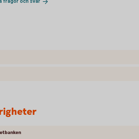
ga frågor och
svar
righeter
rnetbanken