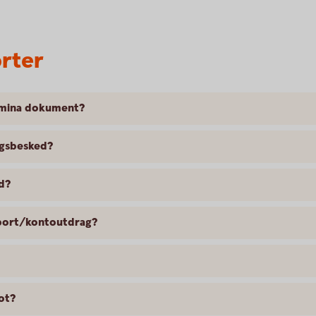
rter
r mina dokument?
ngsbesked?
d?
apport/kontoutdrag?
rot?