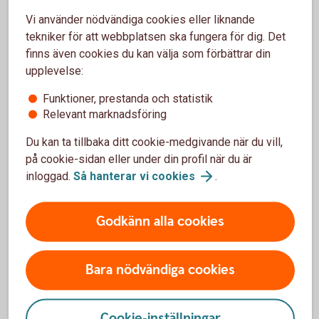
Vi använder nödvändiga cookies eller liknande
Om ni saknar "Bevaka ärenden" så lägger
tekniker för att webbplatsen ska fungera för dig. Det
behörighetsadministratören till det under
finns även cookies du kan välja som förbättrar din
Administrera/Behörighet.
upplevelse:
Välj Anslut/Inkommen Swish-betalning.
Funktioner, prestanda och statistik
Relevant marknadsföring
Du kan ta tillbaka ditt cookie-medgivande när du vill,
på cookie-sidan eller under din profil när du är
inloggad.
Så hanterar vi
cookies
.
I appen Sparbanken Företag
Logga in i appen.
Godkänn alla cookies
Gå till Inställningar.
Välj Notiser//inkommen Swish-betalning.
Bara nödvändiga cookies
Cookie-inställningar