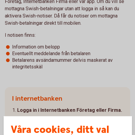
Företag, Internetbanken Firma eller vår app. Om du vill se
mottagna Swish-betalningar utan att logga in så kan du
aktivera Swish-notiser. Då får du notiser om mottagna
Swish-betalningar direkt till mobilen.
I notisen finns:
Information om belopp
Eventuellt meddelande från betalaren
Betalarens avsändarnummer delvis maskerat av
integritetsskäl
I internetbanken
Logga in i Internetbanken Företag eller Firma.
Gå till Tillval/Bevaka Ärenden.
Våra cookies, ditt val
Om ni redan har tjänsten "Bevaka ärenden" - välj
Ändra i menyn.