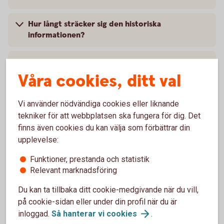
Hur långt sträcker sig den historiska
informationen?
Var kan jag ta del av mer information om
tjänsten?
Våra cookies, ditt val
Vart vänder jag mig vid frågor om
Vi använder nödvändiga cookies eller liknande
Likviditetsöversikten?
tekniker för att webbplatsen ska fungera för dig. Det
finns även cookies du kan välja som förbättrar din
upplevelse:
För dig med valutakoncernkonto
Funktioner, prestanda och statistik
Relevant marknadsföring
Du kan ta tillbaka ditt cookie-medgivande när du vill,
Hur ser jag och sorterar min valutakoncern?
på cookie-sidan eller under din profil när du är
inloggad.
Så hanterar vi
cookies
.
Hur ser jag likviditeten för alla mina konton och