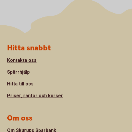
Sidfot
Hitta snabbt
Kontakta oss
Spärrhjälp
Hitta till oss
Priser, räntor och kurser
Om oss
Om Skurups Sparbank