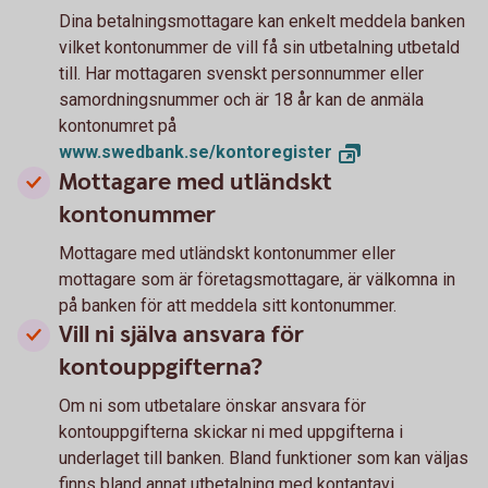
Dina betalningsmottagare kan enkelt meddela banken
vilket kontonummer de vill få sin utbetalning utbetald
till. Har mottagaren svenskt personnummer eller
samordningsnummer och är 18 år kan de anmäla
kontonumret på
www.swedbank.se/
kontoregister
Mottagare med utländskt
kontonummer
Mottagare med utländskt kontonummer eller
mottagare som är företagsmottagare, är välkomna in
på banken för att meddela sitt kontonummer.
Vill ni själva ansvara för
kontouppgifterna?
Om ni som utbetalare önskar ansvara för
kontouppgifterna skickar ni med uppgifterna i
underlaget till banken. Bland funktioner som kan väljas
finns bland annat utbetalning med kontantavi,