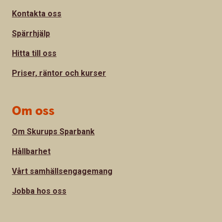
Kontakta oss
Spärrhjälp
Hitta till oss
Priser, räntor och kurser
Om oss
Om Skurups Sparbank
Hållbarhet
Vårt samhällsengagemang
Jobba hos oss