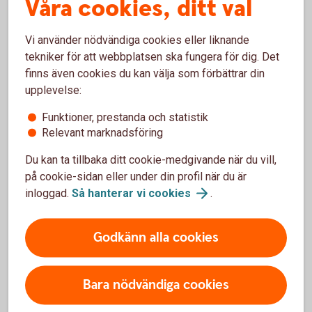
Våra cookies, ditt val
Gäller från 25 juni 2024
Vi använder nödvändiga cookies eller liknande
Villkor Aktie- och Fondkonto
tekniker för att webbplatsen ska fungera för dig. Det
finns även cookies du kan välja som förbättrar din
upplevelse:
ISK
Funktioner, prestanda och statistik
Relevant marknadsföring
Gäller från 24 juni 2024
Du kan ta tillbaka ditt cookie-medgivande när du vill,
på cookie-sidan eller under din profil när du är
Villkor Investeringssparkonto (ISK)
inloggad.
Så hanterar vi
cookies
.
Villkor för Investeringssparkonto (ISK) Fond (pdf)
Villkor Aktie- och Fondkonto (pdf)
Godkänn alla cookies
IPS
Bara nödvändiga cookies