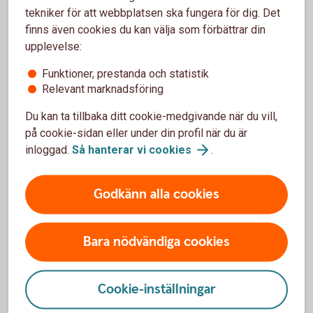
ex försäljning av privatbostad, med högst 5 000 000
tekniker för att webbplatsen ska fungera för dig. Det
kr.
finns även cookies du kan välja som förbättrar din
upplevelse:
Riksgälden betalar ut ersättningen inom 7
arbetsdagar från den dag banken försattes i konkurs
Funktioner, prestanda och statistik
eller Finansinspektionen beslutade att garantin ska
Relevant marknadsföring
träda in.
Du kan ta tillbaka ditt cookie-medgivande när du vill,
Insättningsgarantin
på cookie-sidan eller under din profil när du är
inloggad.
Så hanterar vi
cookies
.
Godkänn alla cookies
"När lönen kommer, för
Bara nödvändiga cookies
direkt över
10
%
till
ett
sparkonto.
Gör så varje
Cookie-inställningar
månad tills du har sparat