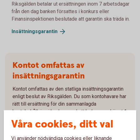
Riksgälden betalar ut ersättningen inom 7 arbetsdagar
från den dag banken försattes i konkurs eller
Finansinspektionen beslutade att garantin ska träda in.
Insättningsgarantin
Kontot omfattas av
insättningsgarantin
Kontot omfattas av den statliga insättningsgarantin
enligt beslut av Riksgälden. Du som kontohavare har
rätt till ersättning för din sammanlagda
kontobehållning i banken med ett belopp om högst 1
150 000 kr. Utöver det kan du enligt lag under vissa
Våra cookies, ditt val
förutsättningar få ersättning för vissa insättningar
som hänförs till vissa särskilda angivna händelser, t
Vi använder nödvändiga cookies eller liknande