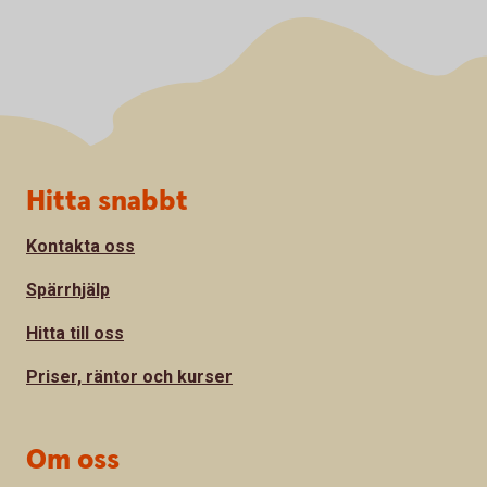
Sidfot
Hitta snabbt
Kontakta oss
Spärrhjälp
Hitta till oss
Priser, räntor och kurser
Om oss