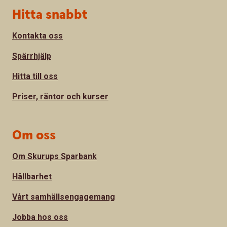
Sidfot
Hitta snabbt
Kontakta oss
Spärrhjälp
Hitta till oss
Priser, räntor och kurser
Om oss
Om Skurups Sparbank
Hållbarhet
Vårt samhällsengagemang
Jobba hos oss