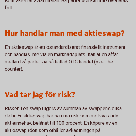
Kontrakten är avtal mellan två parter och kan inte överlåtas
fritt.
Hur handlar man med aktieswap?
En aktieswap är ett ostandardiserat finansiellt instrument
och handlas inte via en marknadsplats utan är en affär
mellan två parter via så kallad OTC handel (over the
counter).
Vad tar jag för risk?
Risken i en swap utgörs av summan av swappens olika
delar. En aktieswap har samma risk som motsvarande
aktieinnehav, belånat till 100 procent. En köpare av en
aktieswap (den som erhåller avkastningen på