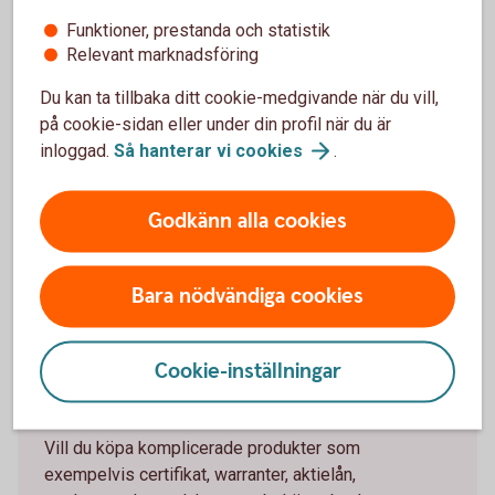
Funktioner, prestanda och statistik
En effektiv finansieringsform av aktie innehav.
Relevant marknadsföring
Flexibel lösning som kan anpassas till kundens behov.
Administrativ förenkling.
Du kan ta tillbaka ditt cookie-medgivande när du vill,
på cookie-sidan eller under din profil när du är
Nackdelar
inloggad.
Så hanterar vi
cookies
.
Bilateralt avtal – inte handlat över börs.
Godkänn alla cookies
Görs bara i stor volym.
Bara nödvändiga cookies
Cookie-inställningar
Passandebedömning
Vill du köpa komplicerade produkter som
exempelvis certifikat, warranter, aktielån,