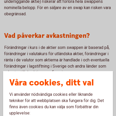
underliggande aktie) riskerar att förlora hela swappens
nominella belopp. För en säljare av en swap kan risken vara
obegränsad.
Vad påverkar avkastningen?
Förändringar i kurs i de aktier som swappen är baserad på,
förändringar i valutakurs för utländska aktier, förändringar i
ränta i de valutor som aktierna är handlade i och eventuella
förändringar i lagstiftning i Sverige och andra länder som
anknyter till de aktier som finns i swappen
Våra cookies, ditt val
För- och nackdelar med aktieswap
Vi använder nödvändiga cookies eller liknande
tekniker för att webbplatsen ska fungera för dig. Det
finns även cookies du kan välja som förbättrar din
Fördelar
upplevelse: