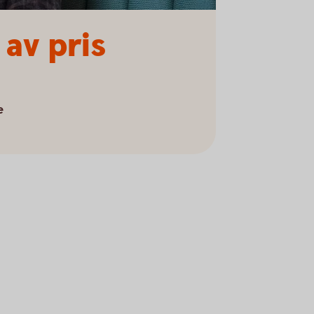
av pris
e