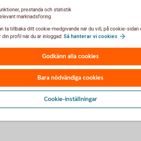
befordrade order (2023)
unktioner, prestanda och statistik
elevant marknadsföring
n ta tillbaka ditt cookie-medgivande när du vill, på cookie-sidan 
 din profil när du är inloggad.
Så hanterar vi
cookies
.
Godkänn alla cookies
befordrade order (2022)
Bara nödvändiga cookies
Cookie-inställningar
där banken handlar direkt för din räkning. Om
latser kommer vi att vidareförmedla din order