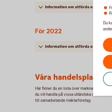
Information om utförda och vidare
F
R
Du ka
under
För 2022
Information om utförda och vidare
Våra handelsplatser
Här finner du en lista över marknadsplatser 
du vill handla på vissa utländska marknadsp
till samarbetande mäklarföretag.