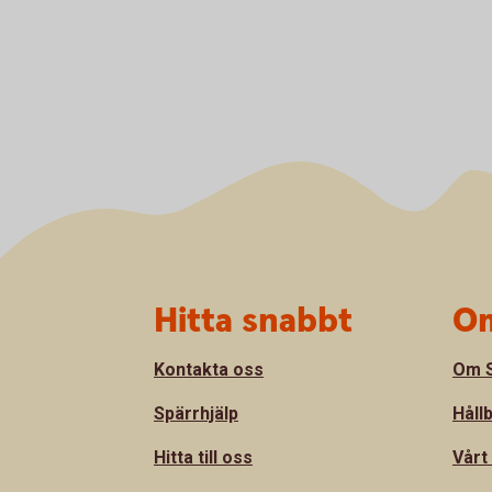
Sidfot
Hitta snabbt
Om
Kontakta oss
Om S
Spärrhjälp
Håll
Hitta till oss
Vårt