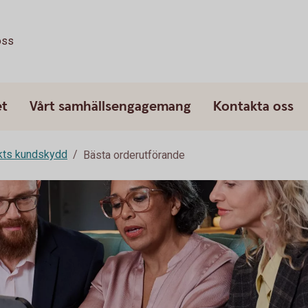
oss
et
Vårt samhällsengagemang
Kontakta oss
rkts kundskydd
Bästa orderutförande