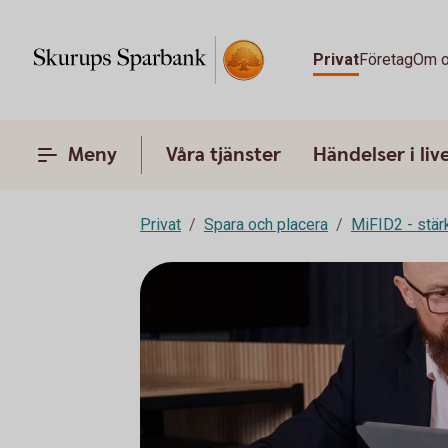
Privat
Företag
Om 
Meny
Våra tjänster
Händelser i liv
Privat
Spara och placera
MiFID2 - stä