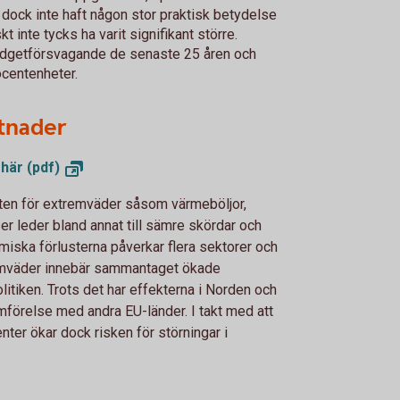
 dock inte haft någon stor praktisk betydelse
t inte tycks ha varit signifikant större.
udgetförsvagande de senaste 25 åren och
ocentenheter.
tnader
 här
(pdf)
ten för extremväder såsom värmeböljor,
 leder bland annat till sämre skördar och
iska förlusterna påverkar flera sektorer och
remväder innebär sammantaget ökade
litiken. Trots det har effekterna i Norden och
jämförelse med andra EU-länder. I takt med att
ter ökar dock risken för störningar i