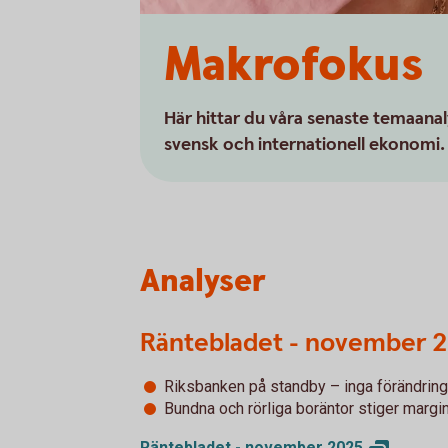
Makrofokus
Här hittar du våra senaste temaana
svensk och internationell ekonomi.
Analyser
Räntebladet - november 
Riksbanken på standby – inga förändringa
Bundna och rörliga boräntor stiger margi
Räntebladet - november
2025