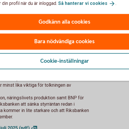
 din profil när du är inloggad.
Så hanterar vi
cookies
.
höst ger lägre rörliga bolåneräntor i år.
r, drivet av ökade försvarssatsningar.
Godkänn alla cookies
Bara nödvändiga cookies
delsstatistiken
Cookie-inställningar
nta
edgång i detaljhandeln i maj, men det är
torer. Detaljhandeln är bara en del av hushållens
 minst lika viktiga för tolkningen av
n, näringslivets produktion samt BNP för
iksbanken att sänka styrräntan redan i
ta kommer in lite starkare och att Riksbanken
tember.
juli 2025
(pdf)