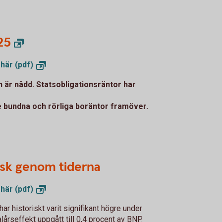
25
 här
(pdf)
 är nådd. Statsobligationsräntor har
 bundna och rörliga boräntor framöver.
läsk genom tiderna
 här
(pdf)
 historiskt varit signifikant högre under
alårseffekt uppgått till 0,4 procent av BNP.