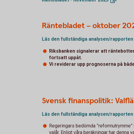
Räntebladet – oktober 20
Läs den fullständiga analysen/rapporten
Riksbanken signalerar att räntebotten
fortsatt uppåt.
Vi reviderar upp prognoserna på både
Svensk finanspolitik: Valf
Läs den fullständiga analysen/rapporten
Regeringars bedömda ”reformutrymme” har
valår. Enligt våra beräkningar har denna v