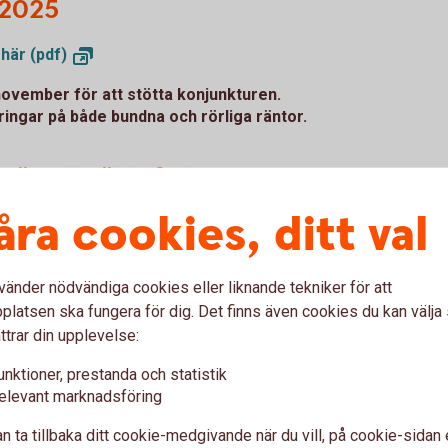
 2025
 här
(pdf)
ovember för att stötta konjunkturen.
ingar på både bundna och rörliga räntor.
äg att sätta fart
åra cookies, ditt val
för en snar vändning
 första halvåret 2025 trots stark ökning av
vänder nödvändiga cookies eller liknande tekniker för att
oende och varaktigt högre räntor.
latsen ska fungera för dig. Det finns även cookies du kan välj
bör konsumtionen kunna öka ganska snabbt
ttrar din upplevelse:
unktioner, prestanda och statistik
fart - augusti 2025
(pdf)
elevant marknadsföring
n ta tillbaka ditt cookie-medgivande när du vill, på cookie-sidan 