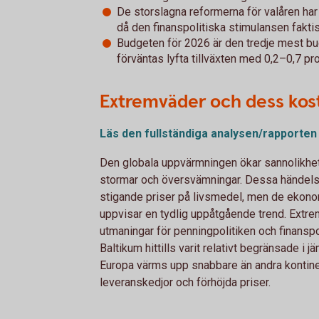
De storslagna reformerna för valåren har
då den finanspolitiska stimulansen faktisk
Budgeten för 2026 är den tredje mest b
förväntas lyfta tillväxten med 0,2–0,7 pr
Extremväder och dess kos
Läs den fullständiga analysen/rapporten
Den globala uppvärmningen ökar sannolikhe
stormar och översvämningar. Dessa händelser
stigande priser på livsmedel, men de ekonom
uppvisar en tydlig uppåtgående trend. Ext
utmaningar för penningpolitiken och finanspo
Baltikum hittills varit relativt begränsade i 
Europa värms upp snabbare än andra kontinen
leveranskedjor och förhöjda priser.