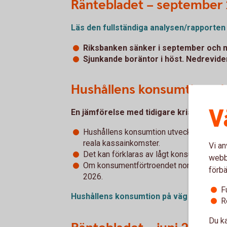
Räntebladet – september
Läs den fullständiga analysen/rapporten
Riksbanken sänker i september och n
Sjunkande boräntor i höst. Nedrevider
Hushållens konsumtion på v
V
En jämförelse med tidigare kriser talar 
Hushållens konsumtion utvecklades svagt
reala kassainkomster.
Vi an
Det kan förklaras av lågt konsumentförtr
webbp
Om konsumentförtroendet normaliseras 
förbä
2026.
F
Hushållens konsumtion på väg att sätta 
R
Du ka