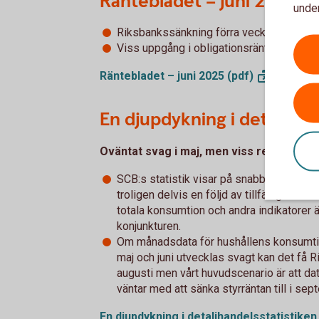
Räntebladet – juni 2025
under
Riksbankssänkning förra veckan och mer i 
Viss uppgång i obligationsräntor framöve
Räntebladet – juni 2025
(pdf)
En djupdykning i detaljhan
Oväntat svag i maj, men viss rekyl att vä
SCB:s statistik visar på snabb och bred n
troligen delvis en följd av tillfälliga fak
totala konsumtion och andra indikatorer är
konjunkturen.
Om månadsdata för hushållens konsumtio
maj och juni utvecklas svagt kan det få R
augusti men vårt huvudscenario är att da
väntar med att sänka styrräntan till i sep
En djupdykning i detaljhandelsstatistiken 