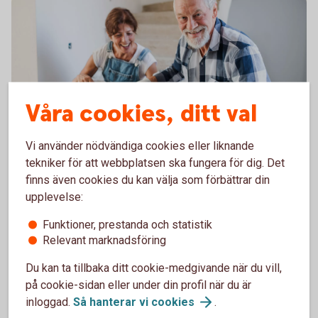
Våra cookies, ditt val
Vi använder nödvändiga cookies eller liknande
Premiepension – en del av
tekniker för att webbplatsen ska fungera för dig. Det
finns även cookies du kan välja som förbättrar din
allmän pension
upplevelse:
Allmän pension är pensionen du får från staten om
Funktioner, prestanda och statistik
du arbetat eller bott i Sverige. De viktigaste delarna
Relevant marknadsföring
inom allmän pension är inkomstpension,
premiepension och garantipension (om du inte haft
Du kan ta tillbaka ditt cookie-medgivande när du vill,
någon, eller låg, inkomst). Läs mer om allmän
på cookie-sidan eller under din profil när du är
pension.
inloggad.
Så hanterar vi
cookies
.