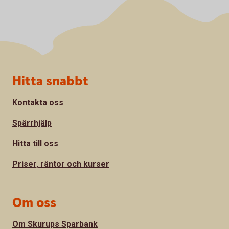
Sidfot
Hitta snabbt
Kontakta oss
Spärrhjälp
Hitta till oss
Priser, räntor och kurser
Om oss
Om Skurups Sparbank