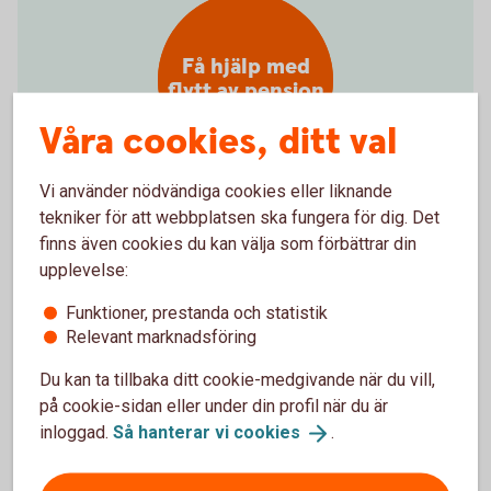
Få hjälp med
flytt av pension
Våra cookies, ditt val
Vi använder nödvändiga cookies eller liknande
tekniker för att webbplatsen ska fungera för dig. Det
Hjälp att flytta tjänstepension
finns även cookies du kan välja som förbättrar din
upplevelse:
Vill du samla din pension hos oss och få en bättre
Funktioner, prestanda och statistik
överblick? Vi kan inte flytta din tjänstepension åt dig,
Relevant marknadsföring
men hjälper gärna till med det. Välkommen att
kontakta oss på telefon eller besöka ett bankkontor.
Du kan ta tillbaka ditt cookie-medgivande när du vill,
på cookie-sidan eller under din profil när du är
Ring 0771-22 11 22 så hjälper vi dig flytta
inloggad.
Så hanterar vi
cookies
.
tjänstepensionen