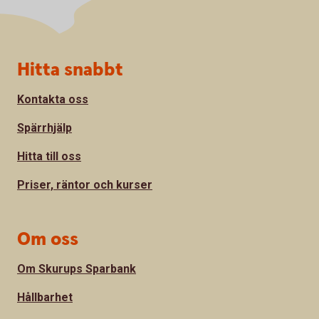
Sidfot
Hitta snabbt
Kontakta oss
Spärrhjälp
Hitta till oss
Priser, räntor och kurser
Om oss
Om Skurups Sparbank
Hållbarhet