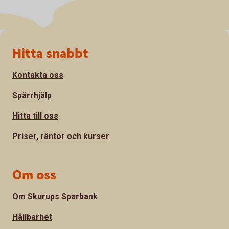
Sidfot
Hitta snabbt
Kontakta oss
Spärrhjälp
Hitta till oss
Priser, räntor och kurser
Om oss
Om Skurups Sparbank
Hållbarhet