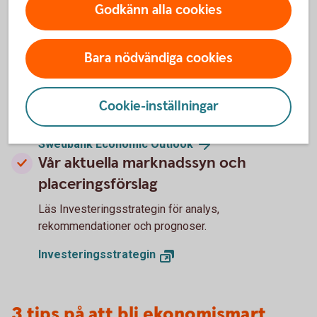
Godkänn alla cookies
Hur kommer ekonomin att utvecklas
för Sverige och omvärlden?
Bara nödvändiga cookies
Läs vår konjunkturrapport - Swedbank Economic
Outlook - där våra experter delar med sig av sina
Cookie-inställningar
prognoser.
Swedbank Economic Outlook
Vår aktuella marknadssyn och
placeringsförslag
Läs Investeringsstrategin för analys,
rekommendationer och prognoser.
Investeringsstrategin
3 tips på att bli ekonomismart