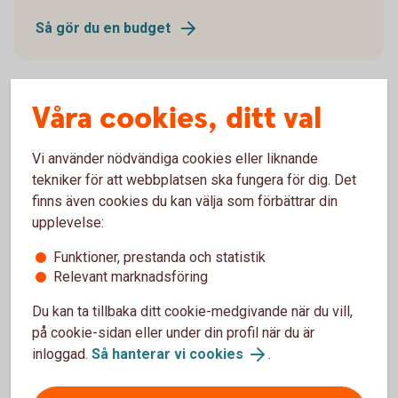
Så gör du en budget
Våra cookies, ditt val
Försäkra din ekonomi
Vi använder nödvändiga cookies eller liknande
tekniker för att webbplatsen ska fungera för dig. Det
Ekonomin kan svänga, det har vi sett de senaste
finns även cookies du kan välja som förbättrar din
åren. Med en försäkring ökar du tryggheten för dig
upplevelse:
och din familj.
Funktioner, prestanda och statistik
Nödvändig och bra att ha-försäkringar
Relevant marknadsföring
Du kan ta tillbaka ditt cookie-medgivande när du vill,
på cookie-sidan eller under din profil när du är
inloggad.
Så hanterar vi cookies
.
Prognos för ekonomin framöver