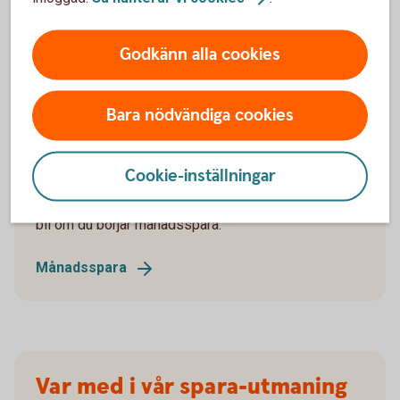
"En bra tumregel är att spara
ungefär
10
procent
av din lön
Godkänn alla cookies
efter skatt."
Bara nödvändiga cookies
Månadsspara
Cookie-inställningar
Testa vår sparkalkylator och se hur mycket det kan
bli om du börjar månadsspara.
Månadsspara
Var med i vår spara-utmaning