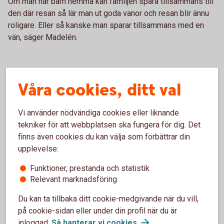
Om man har barn hemma kan familjen spara tillsammans till
den där resan så lär man ut goda vanor och resan blir ännu
roligare. Eller så kanske man sparar tillsammans med en
vän, säger Madelén.
Våra cookies, ditt val
Vi använder nödvändiga cookies eller liknande
tekniker för att webbplatsen ska fungera för dig. Det
finns även cookies du kan välja som förbättrar din
upplevelse:
Madelén Falkenhäll
Funktioner, prestanda och statistik
Ekonom för Finansiell hälsa
Relevant marknadsföring
Du kan ta tillbaka ditt cookie-medgivande när du vill,
på cookie-sidan eller under din profil när du är
inloggad.
Så hanterar vi
cookies
.