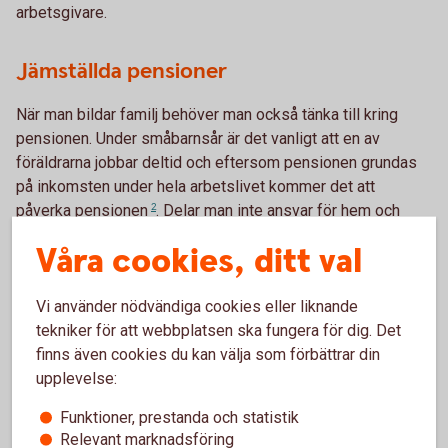
arbetsgivare.
Jämställda pensioner
När man bildar familj behöver man också tänka till kring
pensionen. Under småbarnsår är det vanligt att en av
föräldrarna jobbar deltid och eftersom pensionen grundas
på inkomsten under hela arbetslivet kommer det att
påverka
pensionen
2
. Delar man inte ansvar för hem och
familj lika behöver man se till så att den som till exempel
Våra cookies, ditt val
fortsätter jobba heltid kompenserar den som eventuellt
jobbar deltid ekonomiskt. Inte bara för den löpande lönen
Vi använder nödvändiga cookies eller liknande
varje månad utan också för den lägre avsättning till pension
tekniker för att webbplatsen ska fungera för dig. Det
som sker till följd av det. Man kan till exempel föra över
finns även cookies du kan välja som förbättrar din
pensionsrätter eller spara till pension i den andras namn.
upplevelse:
På så sätt ökar man förutsättningarna för en hållbar
ekonomi genom hela livet för båda två.
Funktioner, prestanda och statistik
Relevant marknadsföring