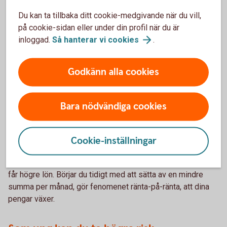
Börja tidigt, spara mindre
Du kan ta tillbaka ditt cookie-medgivande när du vill,
på cookie-sidan eller under din profil när du är
Har man jobbat heltid ett helt arbetsliv kan räkna med att få
inloggad.
Så hanterar vi
cookies
.
runt 70 procent av sin inkomst i allmän pension och
tjänstepension
3
. Vill du förbättra din ekonomi som
pensionär är det smart att även spara själv till din pension.
Godkänn alla cookies
2024 höjdes pensionsåldern och kommer fortsätta höjas
successivt. Med ett sparande kan du också skapa en
flexibilitet kring hur och när du vill gå i pension. Om du inte
Bara nödvändiga cookies
har tagit tag i ditt pensionssparande ännu, är nu en bra tid
att göra det. Du är fortfarande ung, och ju tidigare du börjar
spara till din pension, desto lägre belopp behöver du sätta
Cookie-inställningar
undan. Ett sparande på 500 kronor per månad är en bra start
om du har möjlighet – och öka sedan på det allteftersom du
får högre lön. Börjar du tidigt med att sätta av en mindre
summa per månad, gör fenomenet ränta-på-ränta, att dina
pengar växer.