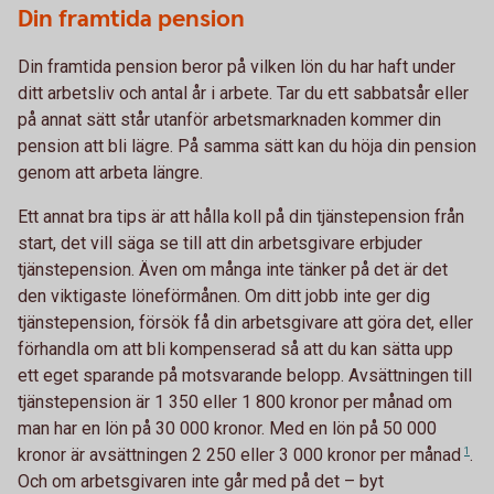
Din framtida pension
Din framtida pension beror på vilken lön du har haft under
ditt arbetsliv och antal år i arbete. Tar du ett sabbatsår eller
på annat sätt står utanför arbetsmarknaden kommer din
pension att bli lägre. På samma sätt kan du höja din pension
genom att arbeta längre.
Ett annat bra tips är att hålla koll på din tjänstepension från
start, det vill säga se till att din arbetsgivare erbjuder
tjänstepension. Även om många inte tänker på det är det
den viktigaste löneförmånen. Om ditt jobb inte ger dig
tjänstepension, försök få din arbetsgivare att göra det, eller
förhandla om att bli kompenserad så att du kan sätta upp
ett eget sparande på motsvarande belopp. Avsättningen till
tjänstepension är 1 350 eller 1 800 kronor per månad om
man har en lön på 30 000 kronor. Med en lön på 50 000
kronor är avsättningen 2 250 eller 3 000 kronor per
månad
1
.
Och om arbetsgivaren inte går med på det – byt