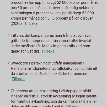
procent av lön upp till drygt 52 000 kronor per månad
och 30 procent på lön däröver, i offentlig sektor är
avsättningen 6 procent av lön upp till drygt 52 000
kronor per månad och 31,5 procent på lön däröver
(2026).
Tillbaka
Till viss del kompenseras man från stat och även
2
gällande tjänstepension från vissa kollektivavtal
under småbarnsår. Men viktigt att kolla vad som
gäller för just dig.
Tillbaka
Swedbanks beräkningar utifrån antaganden i
3
Pensionsmyndighetens typfallskalkyl och utifrån att
du arbetar till din årskulls riktålder för pension.
Tillbaka
Observera att en investering i värdepapper alltid
4
innebär en risk. Historisk avkastning är ingen garanti
för framtida avkastning, och du kan förlora hela eller
delar av ditt investerade kapital.
Tillbaka