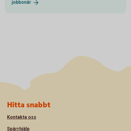
jobbonär
Sidfot
Hitta snabbt
Kontakta oss
Spärrhjälp