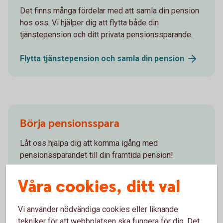
Det finns många fördelar med att samla din pension
hos oss. Vi hjälper dig att flytta både din
tjänstepension och ditt privata pensionssparande.
Flytta tjänstepension och samla din
pension
Börja pensionsspara
Låt oss hjälpa dig att komma igång med
pensionssparandet till din framtida pension!
Pensionsspara - räkna ut din
pension
Våra cookies, ditt val
Vi använder nödvändiga cookies eller liknande
tekniker för att webbplatsen ska fungera för dig. Det