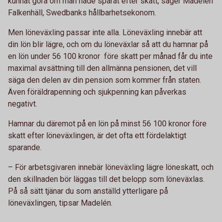
kunnat göra om man hade sparat efter skatt, säger Madelén
Falkenhäll, Swedbanks hållbarhetsekonom.
Men löneväxling passar inte alla. Löneväxling innebär att
din lön blir lägre, och om du löneväxlar så att du hamnar på
en lön under 56 100 kronor före skatt per månad får du inte
maximal avsättning till den allmänna pensionen, det vill
säga den delen av din pension som kommer från staten.
Även föräldrapenning och sjukpenning kan påverkas
negativt.
Hamnar du däremot på en lön på minst 56 100 kronor före
skatt efter löneväxlingen, är det ofta ett fördelaktigt
sparande.
– För arbetsgivaren innebär löneväxling lägre löneskatt, och
den skillnaden bör läggas till det belopp som löneväxlas.
På så sätt tjänar du som anställd ytterligare på
löneväxlingen, tipsar Madelén.