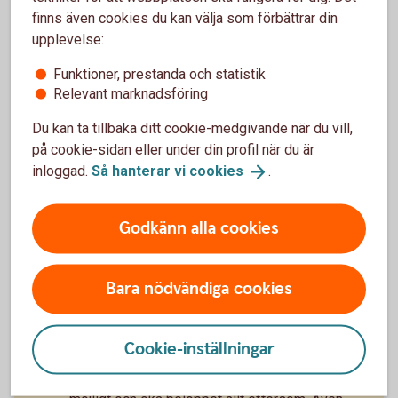
finns även cookies du kan välja som förbättrar din
upplevelse:
Funktioner, prestanda och statistik
Relevant marknadsföring
Du kan ta tillbaka ditt cookie-medgivande när du vill,
på cookie-sidan eller under din profil när du är
Madelén Falkenhäll
inloggad.
Så hanterar vi
cookies
.
Ekonom för Finansiell hälsa
Godkänn alla cookies
Bara nödvändiga cookies
Tips – så kan du påverka din
pension
Cookie-inställningar
Spara själv till din pension, börja så tidigt som