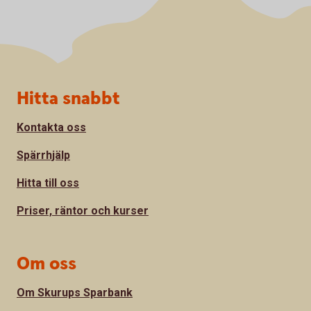
Sidfot
Hitta snabbt
Kontakta oss
Spärrhjälp
Hitta till oss
Priser, räntor och kurser
Om oss
Om Skurups Sparbank