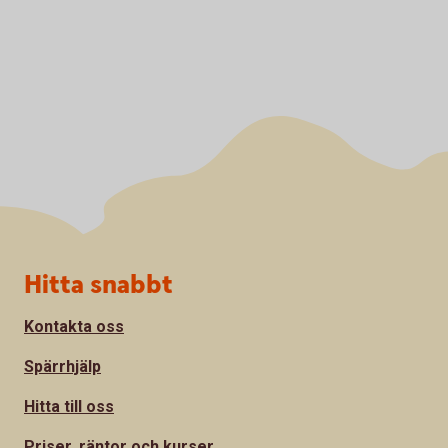
Sidfot
Hitta snabbt
Kontakta oss
Spärrhjälp
Hitta till oss
Priser, räntor och kurser