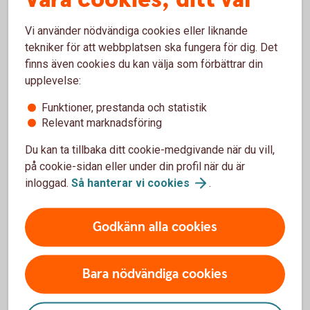
Ett äktenskapsförord skrivs under av båda
Vi använder nödvändiga cookies eller liknande
parter och registreras hos skatteverket för att
tekniker för att webbplatsen ska fungera för dig. Det
det ska vara giltigt.
finns även cookies du kan välja som förbättrar din
upplevelse:
Funktioner, prestanda och statistik
Relevant marknadsföring
Du kan ta tillbaka ditt cookie-medgivande när du vill,
på cookie-sidan eller under din profil när du är
inloggad.
Så hanterar vi
cookies
.
Godkänn alla cookies
Madelén Falkenhäll
Ekonom för Finansiell hälsa
Bara nödvändiga cookies