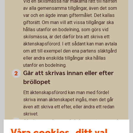
Vid en skilsmässa har makarna rätt till hälften
av alla gemensamma tillgångar, även det som
var och en ägde innan giftermålet. Det kallas
giftorätt. Om man vill att vissa tillgångar ska
hållas utanför en bodelning, som görs vid
skilsmässa, är det därför bra att skriva ett
äktenskapsförord. I ett sådant kan man avtala
om att till exempel den ena partens släktgård
eller andra enskilda tillgångar ska hållas
utanför en bodelning.
Går att skrivas innan eller efter
bröllopet
Ett äktenskapsförord kan man med fördel
skriva innan äktenskapet ingås, men det går
även att skriva ett efter, eller ändra ett redan
skrivet.
Skrivs under av båda partner och
Våra cookies, ditt val
registreras